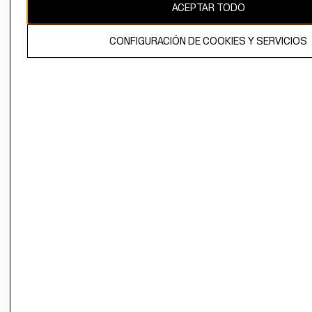
ACEPTAR TODO
CONFIGURACIÓN DE COOKIES Y SERVICIOS
El contenido de esta página web está protegido por copyright y es
propiedad de H&M Hennes & Mauritz AB.