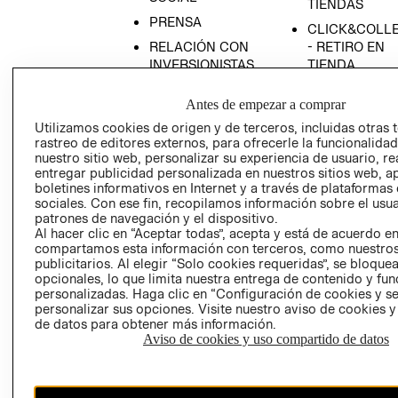
TIENDAS
PRENSA
CLICK&COLL
RELACIÓN CON
- RETIRO EN
INVERSIONISTAS
TIENDA
POLÍTICA
TÉRMINOS Y
Antes de empezar a comprar
EMPRESARIAL
CONDICIONE
Utilizamos cookies de origen y de terceros, incluidas otras 
AVISO DE
rastreo de editores externos, para ofrecerle la funcionalid
PRIVACIDAD
nuestro sitio web, personalizar su experiencia de usuario, rea
entregar publicidad personalizada en nuestros sitios web, a
GIFT CARD
boletines informativos en Internet y a través de plataformas
AVISO DE
sociales. Con ese fin, recopilamos información sobre el usua
COOKIES
patrones de navegación y el dispositivo.
Al hacer clic en “Aceptar todas”, acepta y está de acuerdo e
compartamos esta información con terceros, como nuestros
publicitarios. Al elegir “Solo cookies requeridas”, se bloque
opcionales, lo que limita nuestra entrega de contenido y fu
personalizadas. Haga clic en “Configuración de cookies y se
personalizar sus opciones. Visite nuestro aviso de cookies 
de datos para obtener más información.
Aviso de cookies y uso compartido de datos
Chile ($)
CAMBIAR REGIÓN