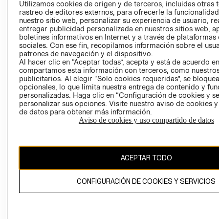
CLICK&COLL
Utilizamos cookies de origen y de terceros, incluidas otras 
rastreo de editores externos, para ofrecerle la funcionalid
RELACIÓN CON
- RETIRO EN
nuestro sitio web, personalizar su experiencia de usuario, rea
INVERSIONISTAS
TIENDA
entregar publicidad personalizada en nuestros sitios web, a
POLÍTICA
TÉRMINOS Y
boletines informativos en Internet y a través de plataformas
sociales. Con ese fin, recopilamos información sobre el usua
EMPRESARIAL
CONDICIONE
patrones de navegación y el dispositivo.
AVISO DE
Al hacer clic en “Aceptar todas”, acepta y está de acuerdo e
PRIVACIDAD
compartamos esta información con terceros, como nuestros
publicitarios. Al elegir “Solo cookies requeridas”, se bloque
GIFT CARD
opcionales, lo que limita nuestra entrega de contenido y fu
personalizadas. Haga clic en “Configuración de cookies y se
AVISO DE
personalizar sus opciones. Visite nuestro aviso de cookies 
COOKIES
de datos para obtener más información.
Aviso de cookies y uso compartido de datos
ACEPTAR TODO
Chile ($)
CONFIGURACIÓN DE COOKIES Y SERVICIOS
CAMBIAR REGIÓN