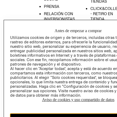
TIENDAS
PRENSA
CLICK&COLL
RELACIÓN CON
- RETIRO EN
INVERSIONISTAS
TIENDA
POLÍTICA
TÉRMINOS Y
Antes de empezar a comprar
EMPRESARIAL
CONDICIONE
Utilizamos cookies de origen y de terceros, incluidas otras 
AVISO DE
rastreo de editores externos, para ofrecerle la funcionalid
PRIVACIDAD
nuestro sitio web, personalizar su experiencia de usuario, rea
entregar publicidad personalizada en nuestros sitios web, a
GIFT CARD
boletines informativos en Internet y a través de plataformas
AVISO DE
sociales. Con ese fin, recopilamos información sobre el usua
COOKIES
patrones de navegación y el dispositivo.
Al hacer clic en “Aceptar todas”, acepta y está de acuerdo e
compartamos esta información con terceros, como nuestros
publicitarios. Al elegir “Solo cookies requeridas”, se bloque
opcionales, lo que limita nuestra entrega de contenido y fu
personalizadas. Haga clic en “Configuración de cookies y se
personalizar sus opciones. Visite nuestro aviso de cookies 
de datos para obtener más información.
Aviso de cookies y uso compartido de datos
Chile ($)
CAMBIAR REGIÓN