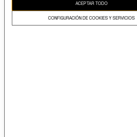
ACEPTAR TODO
CONFIGURACIÓN DE COOKIES Y SERVICIOS
El contenido de esta página web está protegido por copyright y es
propiedad de H&M Hennes & Mauritz AB.