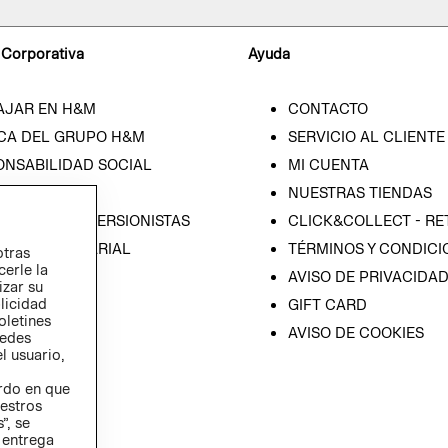
 Corporativa
Ayuda
AJAR EN H&M
CONTACTO
CA DEL GRUPO H&M
SERVICIO AL CLIENTE
ONSABILIDAD SOCIAL
MI CUENTA
SA
NUESTRAS TIENDAS
IÓN CON INVERSIONISTAS
CLICK&COLLECT - RE
ICA EMPRESARIAL
TÉRMINOS Y CONDICI
otras
cerle la
AVISO DE PRIVACIDA
izar su
blicidad
GIFT CARD
oletines
AVISO DE COOKIES
redes
l usuario,
erdo en que
estros
”, se
 entrega