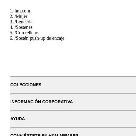
hm.com
/
Mujer
/
Lenceria
/
Sostenes
/
Con relleno
/
Sostén push-up de encaje
COLECCIONES
INFORMACIÓN CORPORATIVA
AYUDA
CONVIÉRTETE EN H&M MEMBER