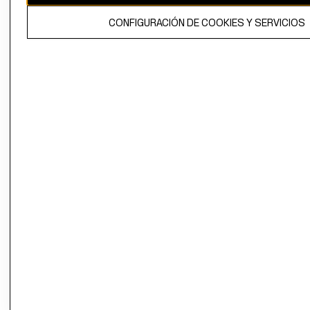
El contenido de esta página web está protegido por copyright y es
CONFIGURACIÓN DE COOKIES Y SERVICIOS
propiedad de H&M Hennes & Mauritz AB.