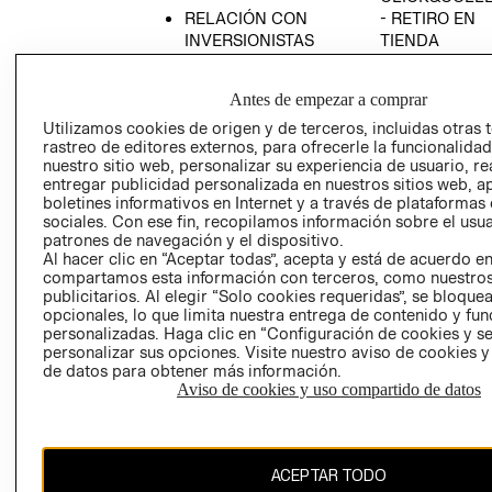
RELACIÓN CON
- RETIRO EN
INVERSIONISTAS
TIENDA
POLÍTICA
TÉRMINOS Y
EMPRESARIAL
CONDICIONE
Antes de empezar a comprar
AVISO DE
Utilizamos cookies de origen y de terceros, incluidas otras 
PRIVACIDAD
rastreo de editores externos, para ofrecerle la funcionalid
nuestro sitio web, personalizar su experiencia de usuario, rea
GIFT CARD
entregar publicidad personalizada en nuestros sitios web, a
boletines informativos en Internet y a través de plataformas
AVISO DE
sociales. Con ese fin, recopilamos información sobre el usua
COOKIES
patrones de navegación y el dispositivo.
Al hacer clic en “Aceptar todas”, acepta y está de acuerdo e
compartamos esta información con terceros, como nuestros
publicitarios. Al elegir “Solo cookies requeridas”, se bloque
opcionales, lo que limita nuestra entrega de contenido y fu
personalizadas. Haga clic en “Configuración de cookies y se
personalizar sus opciones. Visite nuestro aviso de cookies 
de datos para obtener más información.
Chile ($)
Aviso de cookies y uso compartido de datos
CAMBIAR REGIÓN
ACEPTAR TODO