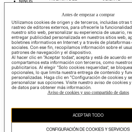
NIÑOS
GRUPO H&M
MI CUENTA
HOME
RESPONSABILIDAD
Antes de empezar a comprar
NUESTRAS
SOCIAL
TIENDAS
Utilizamos cookies de origen y de terceros, incluidas otras 
PRENSA
rastreo de editores externos, para ofrecerle la funcionalid
CLICK&COLL
nuestro sitio web, personalizar su experiencia de usuario, rea
RELACIÓN CON
- RETIRO EN
entregar publicidad personalizada en nuestros sitios web, a
INVERSIONISTAS
TIENDA
boletines informativos en Internet y a través de plataformas
sociales. Con ese fin, recopilamos información sobre el usua
POLÍTICA
TÉRMINOS Y
patrones de navegación y el dispositivo.
EMPRESARIAL
CONDICIONE
Al hacer clic en “Aceptar todas”, acepta y está de acuerdo e
compartamos esta información con terceros, como nuestros
AVISO DE
publicitarios. Al elegir “Solo cookies requeridas”, se bloque
PRIVACIDAD
opcionales, lo que limita nuestra entrega de contenido y fu
personalizadas. Haga clic en “Configuración de cookies y se
GIFT CARD
personalizar sus opciones. Visite nuestro aviso de cookies 
AVISO DE
de datos para obtener más información.
COOKIES
Aviso de cookies y uso compartido de datos
ACEPTAR TODO
CONFIGURACIÓN DE COOKIES Y SERVICIOS