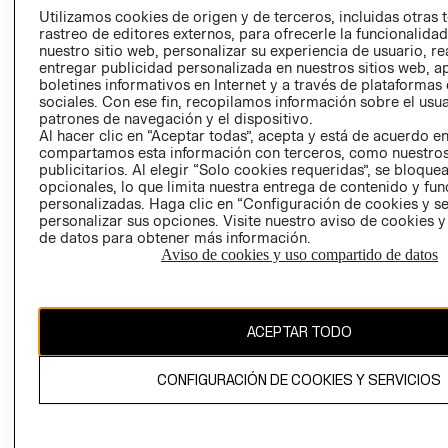
PRENSA
Utilizamos cookies de origen y de terceros, incluidas otras 
CLICK&COLL
rastreo de editores externos, para ofrecerle la funcionalid
RELACIÓN CON
- RETIRO EN
nuestro sitio web, personalizar su experiencia de usuario, rea
INVERSIONISTAS
TIENDA
entregar publicidad personalizada en nuestros sitios web, a
boletines informativos en Internet y a través de plataformas
POLÍTICA
TÉRMINOS Y
sociales. Con ese fin, recopilamos información sobre el usua
EMPRESARIAL
CONDICIONE
patrones de navegación y el dispositivo.
Al hacer clic en “Aceptar todas”, acepta y está de acuerdo e
AVISO DE
compartamos esta información con terceros, como nuestros
PRIVACIDAD
publicitarios. Al elegir “Solo cookies requeridas”, se bloque
GIFT CARD
opcionales, lo que limita nuestra entrega de contenido y fu
personalizadas. Haga clic en “Configuración de cookies y se
AVISO DE
personalizar sus opciones. Visite nuestro aviso de cookies 
COOKIES
de datos para obtener más información.
Aviso de cookies y uso compartido de datos
ACEPTAR TODO
Chile ($)
CONFIGURACIÓN DE COOKIES Y SERVICIOS
CAMBIAR REGIÓN