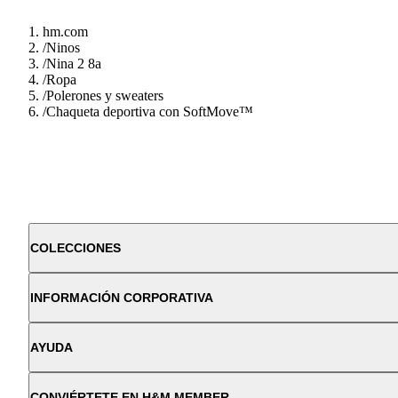
hm.com
/
Ninos
/
Nina 2 8a
/
Ropa
/
Polerones y sweaters
/
Chaqueta deportiva con SoftMove™
COLECCIONES
INFORMACIÓN CORPORATIVA
AYUDA
CONVIÉRTETE EN H&M MEMBER