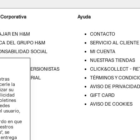
 Corporativa
Ayuda
AJAR EN H&M
CONTACTO
CA DEL GRUPO H&M
SERVICIO AL CLIENTE
ONSABILIDAD SOCIAL
MI CUENTA
SA
NUESTRAS TIENDAS
IÓN CON INVERSIONISTAS
CLICK&COLLECT - RE
ICA EMPRESARIAL
TÉRMINOS Y CONDICI
otras
cerle la
AVISO DE PRIVACIDA
izar su
blicidad
GIFT CARD
oletines
AVISO DE COOKIES
redes
l usuario,
erdo en que
estros
”, se
 entrega