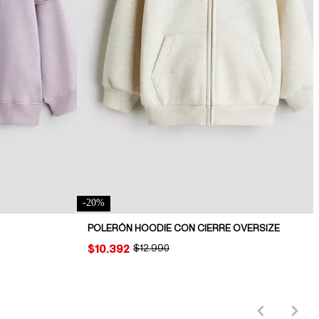
-
20
%
POLERÓN HOODIE CON CIERRE OVERSIZE
PRICE:
$10.392
ORIGINAL PRICE:
$12.990