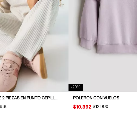
-
20
%
CONJUNTO DE 2 PIEZAS EN PUNTO CEPILLADO ACANALADO
POLERÓN CON VUELOS
INAL PRICE:
.990
PRICE:
$10.392
ORIGINAL PRICE:
$12.990