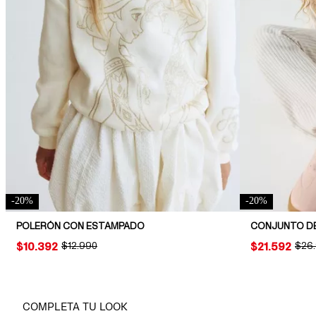
-
20
%
-
20
%
POLERÓN CON ESTAMPADO
PRICE:
$10.392
ORIGINAL PRICE:
$12.990
PRICE:
$21.592
ORIG
$26
COMPLETA TU LOOK