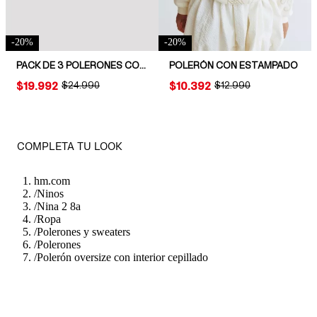
-
20
%
-
20
%
PACK DE 3 POLERONES CON INTERIOR CEPILLADO
POLERÓN CON ESTAMPADO
PRICE:
$19.992
ORIGINAL PRICE:
$24.990
PRICE:
$10.392
ORIGINAL PRICE:
$12.990
COMPLETA TU LOOK
hm.com
/
Ninos
/
Nina 2 8a
/
Ropa
/
Polerones y sweaters
/
Polerones
/
Polerón oversize con interior cepillado