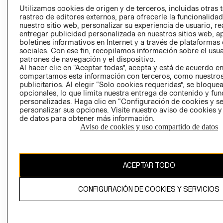
PRENSA
Utilizamos cookies de origen y de terceros, incluidas otras 
CLICK&COLL
rastreo de editores externos, para ofrecerle la funcionalid
RELACIÓN CON
- RETIRO EN
nuestro sitio web, personalizar su experiencia de usuario, rea
INVERSIONISTAS
TIENDA
entregar publicidad personalizada en nuestros sitios web, a
boletines informativos en Internet y a través de plataformas
POLÍTICA
TÉRMINOS Y
sociales. Con ese fin, recopilamos información sobre el usua
EMPRESARIAL
CONDICIONE
patrones de navegación y el dispositivo.
Al hacer clic en “Aceptar todas”, acepta y está de acuerdo e
AVISO DE
compartamos esta información con terceros, como nuestros
PRIVACIDAD
publicitarios. Al elegir “Solo cookies requeridas”, se bloque
GIFT CARD
opcionales, lo que limita nuestra entrega de contenido y fu
personalizadas. Haga clic en “Configuración de cookies y se
AVISO DE
personalizar sus opciones. Visite nuestro aviso de cookies 
COOKIES
de datos para obtener más información.
Aviso de cookies y uso compartido de datos
ACEPTAR TODO
Chile ($)
CONFIGURACIÓN DE COOKIES Y SERVICIOS
CAMBIAR REGIÓN