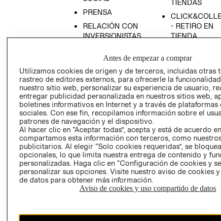
TIENDAS
PRENSA
CLICK&COLL
RELACIÓN CON
- RETIRO EN
INVERSIONISTAS
TIENDA
POLÍTICA
TÉRMINOS Y
Antes de empezar a comprar
EMPRESARIAL
CONDICIONE
Utilizamos cookies de origen y de terceros, incluidas otras 
AVISO DE
rastreo de editores externos, para ofrecerle la funcionalid
PRIVACIDAD
nuestro sitio web, personalizar su experiencia de usuario, rea
entregar publicidad personalizada en nuestros sitios web, a
GIFT CARD
boletines informativos en Internet y a través de plataformas
AVISO DE
sociales. Con ese fin, recopilamos información sobre el usua
COOKIES
patrones de navegación y el dispositivo.
Al hacer clic en “Aceptar todas”, acepta y está de acuerdo e
compartamos esta información con terceros, como nuestros
publicitarios. Al elegir “Solo cookies requeridas”, se bloque
opcionales, lo que limita nuestra entrega de contenido y fu
personalizadas. Haga clic en “Configuración de cookies y se
personalizar sus opciones. Visite nuestro aviso de cookies 
de datos para obtener más información.
Aviso de cookies y uso compartido de datos
Chile ($)
CAMBIAR REGIÓN