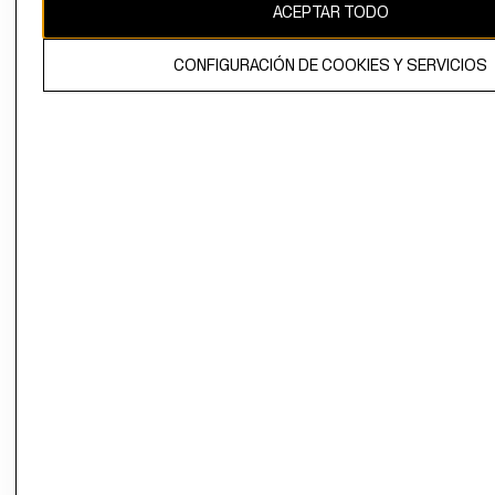
ACEPTAR TODO
CONFIGURACIÓN DE COOKIES Y SERVICIOS
El contenido de esta página web está protegido por copyright y es
propiedad de H&M Hennes & Mauritz AB.