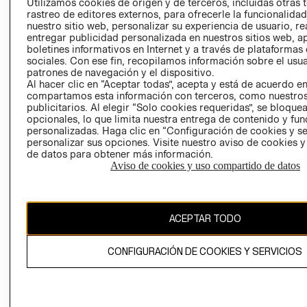
CLICK&COLL
Utilizamos cookies de origen y de terceros, incluidas otras 
rastreo de editores externos, para ofrecerle la funcionalid
RELACIÓN CON
- RETIRO EN
nuestro sitio web, personalizar su experiencia de usuario, rea
INVERSIONISTAS
TIENDA
entregar publicidad personalizada en nuestros sitios web, a
POLÍTICA
TÉRMINOS Y
boletines informativos en Internet y a través de plataformas
sociales. Con ese fin, recopilamos información sobre el usua
EMPRESARIAL
CONDICIONE
patrones de navegación y el dispositivo.
AVISO DE
Al hacer clic en “Aceptar todas”, acepta y está de acuerdo e
PRIVACIDAD
compartamos esta información con terceros, como nuestros
publicitarios. Al elegir “Solo cookies requeridas”, se bloque
GIFT CARD
opcionales, lo que limita nuestra entrega de contenido y fu
personalizadas. Haga clic en “Configuración de cookies y se
AVISO DE
personalizar sus opciones. Visite nuestro aviso de cookies 
COOKIES
de datos para obtener más información.
Aviso de cookies y uso compartido de datos
ACEPTAR TODO
Chile ($)
CONFIGURACIÓN DE COOKIES Y SERVICIOS
CAMBIAR REGIÓN