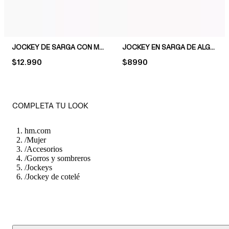
JOCKEY DE SARGA CON MOTIVO BORDADO
JOCKEY EN SARGA DE ALGODÓN
PRICE:
$12.990
PRICE:
$8990
COMPLETA TU LOOK
hm.com
/
Mujer
/
Accesorios
/
Gorros y sombreros
/
Jockeys
/
Jockey de cotelé