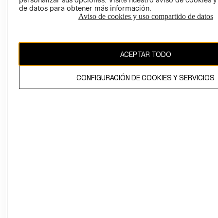
de datos para obtener más información.
Aviso de cookies y uso compartido de datos
Chile ($)
CAMBIAR REGIÓN
ACEPTAR TODO
CONFIGURACIÓN DE COOKIES Y SERVICIOS
El contenido de esta página web está protegido por copyright y es
propiedad de H&M Hennes & Mauritz AB.