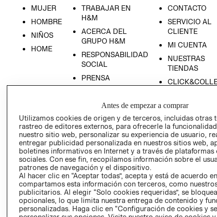
MUJER
TRABAJAR EN
CONTACTO
H&M
HOMBRE
SERVICIO AL
ACERCA DEL
CLIENTE
NIÑOS
GRUPO H&M
MI CUENTA
HOME
RESPONSABILIDAD
NUESTRAS
SOCIAL
TIENDAS
PRENSA
CLICK&COLL
RELACIÓN CON
- RETIRO EN
INVERSIONISTAS
TIENDA
Antes de empezar a comprar
POLÍTICA
TÉRMINOS Y
Utilizamos cookies de origen y de terceros, incluidas otras 
EMPRESARIAL
CONDICIONE
rastreo de editores externos, para ofrecerle la funcionalid
nuestro sitio web, personalizar su experiencia de usuario, rea
AVISO DE
entregar publicidad personalizada en nuestros sitios web, a
PRIVACIDAD
boletines informativos en Internet y a través de plataformas
sociales. Con ese fin, recopilamos información sobre el usua
GIFT CARD
patrones de navegación y el dispositivo.
AVISO DE
Al hacer clic en “Aceptar todas”, acepta y está de acuerdo e
compartamos esta información con terceros, como nuestros
COOKIES
publicitarios. Al elegir “Solo cookies requeridas”, se bloque
opcionales, lo que limita nuestra entrega de contenido y fu
personalizadas. Haga clic en “Configuración de cookies y se
personalizar sus opciones. Visite nuestro aviso de cookies 