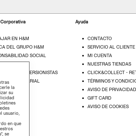
 Corporativa
Ayuda
AJAR EN H&M
CONTACTO
CA DEL GRUPO H&M
SERVICIO AL CLIENTE
ONSABILIDAD SOCIAL
MI CUENTA
SA
NUESTRAS TIENDAS
IÓN CON INVERSIONISTAS
CLICK&COLLECT - RE
ICA EMPRESARIAL
TÉRMINOS Y CONDICI
otras
cerle la
AVISO DE PRIVACIDA
izar su
blicidad
GIFT CARD
oletines
AVISO DE COOKIES
redes
l usuario,
erdo en que
estros
”, se