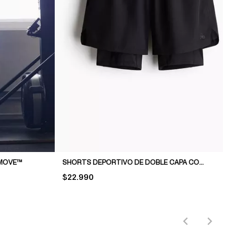
YMOVE™
SHORTS DEPORTIVO DE DOBLE CAPA CON DRYMOVE™
PRICE:
$22.990