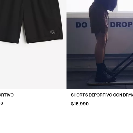
ORTIVO
SHORTS DEPORTIVO CON DR
NAL PRICE:
90
PRICE:
$16.990