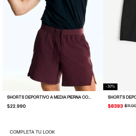
-
30
%
SHORTS DEPORTIVO A MEDIA PIERNA CON DRYMOVE™
SHORTS DEP
PRICE:
$22.990
PRICE:
$8393
ORIGI
$11.9
COMPLETA TU LOOK