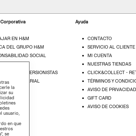
 Corporativa
Ayuda
AJAR EN H&M
CONTACTO
CA DEL GRUPO H&M
SERVICIO AL CLIENTE
ONSABILIDAD SOCIAL
MI CUENTA
SA
NUESTRAS TIENDAS
IÓN CON INVERSIONISTAS
CLICK&COLLECT - RE
ICA EMPRESARIAL
TÉRMINOS Y CONDICI
otras
cerle la
AVISO DE PRIVACIDA
izar su
blicidad
GIFT CARD
oletines
AVISO DE COOKIES
redes
l usuario,
erdo en que
estros
”, se