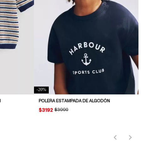
-
20
%
N
POLERA ESTAMPADA DE ALGODÓN
PRICE:
$3192
ORIGINAL PRICE:
$3990