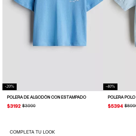
-
20
%
-
40
%
POLERA DE ALGODÓN CON ESTAMPADO
POLERA POLO
PRICE:
$3192
ORIGINAL PRICE:
$3990
PRICE:
$5394
ORIGI
$899
COMPLETA TU LOOK