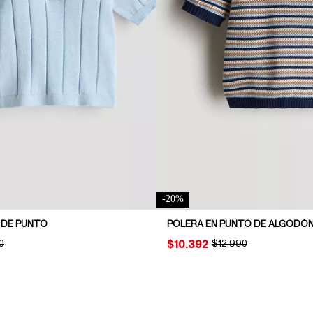
-
20
%
 DE PUNTO
POLERA EN PUNTO DE ALGODÓ
NAL PRICE:
0
PRICE:
$10.392
ORIGINAL PRICE:
$12.990