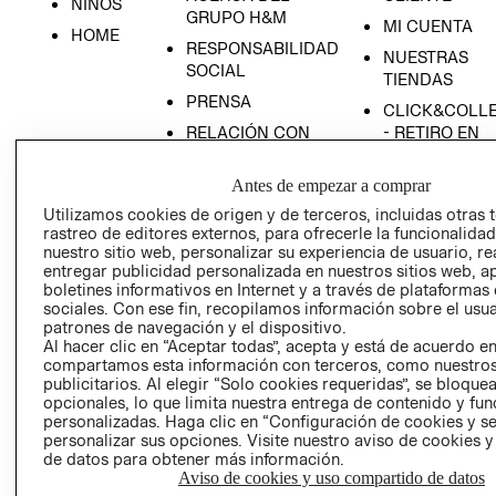
NIÑOS
GRUPO H&M
MI CUENTA
HOME
RESPONSABILIDAD
NUESTRAS
SOCIAL
TIENDAS
PRENSA
CLICK&COLL
RELACIÓN CON
- RETIRO EN
INVERSIONISTAS
TIENDA
Antes de empezar a comprar
POLÍTICA
TÉRMINOS Y
EMPRESARIAL
CONDICIONE
Utilizamos cookies de origen y de terceros, incluidas otras 
rastreo de editores externos, para ofrecerle la funcionalid
AVISO DE
nuestro sitio web, personalizar su experiencia de usuario, rea
PRIVACIDAD
entregar publicidad personalizada en nuestros sitios web, a
boletines informativos en Internet y a través de plataformas
GIFT CARD
sociales. Con ese fin, recopilamos información sobre el usua
AVISO DE
patrones de navegación y el dispositivo.
COOKIES
Al hacer clic en “Aceptar todas”, acepta y está de acuerdo e
compartamos esta información con terceros, como nuestros
publicitarios. Al elegir “Solo cookies requeridas”, se bloque
opcionales, lo que limita nuestra entrega de contenido y fu
personalizadas. Haga clic en “Configuración de cookies y se
personalizar sus opciones. Visite nuestro aviso de cookies 
de datos para obtener más información.
Aviso de cookies y uso compartido de datos