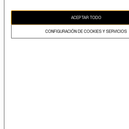
Chile ($)
CAMBIAR REGIÓN
ACEPTAR TODO
CONFIGURACIÓN DE COOKIES Y SERVICIOS
El contenido de esta página web está protegido por copyright y es
propiedad de H&M Hennes & Mauritz AB.