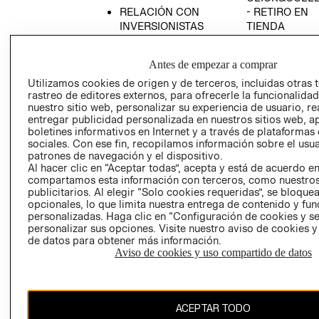
RELACIÓN CON
- RETIRO EN
INVERSIONISTAS
TIENDA
POLÍTICA
TÉRMINOS Y
EMPRESARIAL
CONDICIONE
Antes de empezar a comprar
AVISO DE
Utilizamos cookies de origen y de terceros, incluidas otras 
PRIVACIDAD
rastreo de editores externos, para ofrecerle la funcionalid
nuestro sitio web, personalizar su experiencia de usuario, rea
GIFT CARD
entregar publicidad personalizada en nuestros sitios web, a
boletines informativos en Internet y a través de plataformas
AVISO DE
sociales. Con ese fin, recopilamos información sobre el usua
COOKIES
patrones de navegación y el dispositivo.
Al hacer clic en “Aceptar todas”, acepta y está de acuerdo e
compartamos esta información con terceros, como nuestros
publicitarios. Al elegir “Solo cookies requeridas”, se bloque
opcionales, lo que limita nuestra entrega de contenido y fu
personalizadas. Haga clic en “Configuración de cookies y se
personalizar sus opciones. Visite nuestro aviso de cookies 
de datos para obtener más información.
Chile ($)
Aviso de cookies y uso compartido de datos
CAMBIAR REGIÓN
ACEPTAR TODO