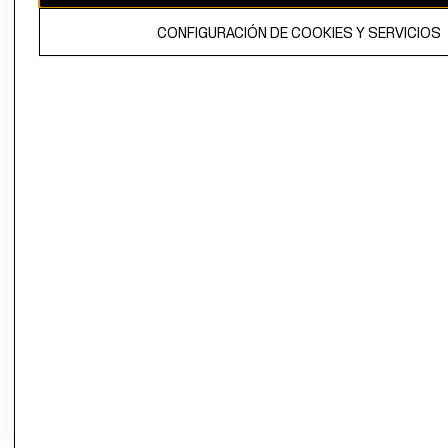
El contenido de esta página web está protegido por copyright y es
CONFIGURACIÓN DE COOKIES Y SERVICIOS
propiedad de H&M Hennes & Mauritz AB.