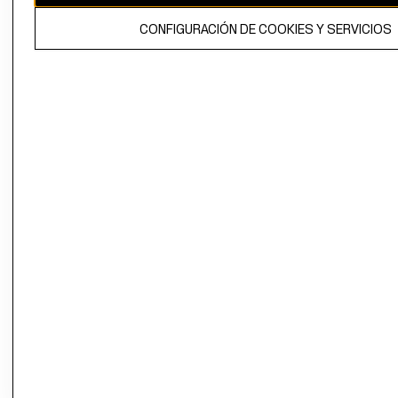
El contenido de esta página web está protegido por copyright y es
CONFIGURACIÓN DE COOKIES Y SERVICIOS
propiedad de H&M Hennes & Mauritz AB.