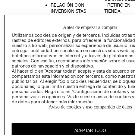
RELACIÓN CON
- RETIRO EN
INVERSIONISTAS
TIENDA
POLÍTICA
TÉRMINOS Y
EMPRESARIAL
CONDICIONE
Antes de empezar a comprar
AVISO DE
Utilizamos cookies de origen y de terceros, incluidas otras 
PRIVACIDAD
rastreo de editores externos, para ofrecerle la funcionalid
nuestro sitio web, personalizar su experiencia de usuario, rea
GIFT CARD
entregar publicidad personalizada en nuestros sitios web, a
boletines informativos en Internet y a través de plataformas
AVISO DE
sociales. Con ese fin, recopilamos información sobre el usua
COOKIES
patrones de navegación y el dispositivo.
Al hacer clic en “Aceptar todas”, acepta y está de acuerdo e
compartamos esta información con terceros, como nuestros
publicitarios. Al elegir “Solo cookies requeridas”, se bloque
opcionales, lo que limita nuestra entrega de contenido y fu
personalizadas. Haga clic en “Configuración de cookies y se
personalizar sus opciones. Visite nuestro aviso de cookies 
de datos para obtener más información.
Chile ($)
Aviso de cookies y uso compartido de datos
CAMBIAR REGIÓN
ACEPTAR TODO