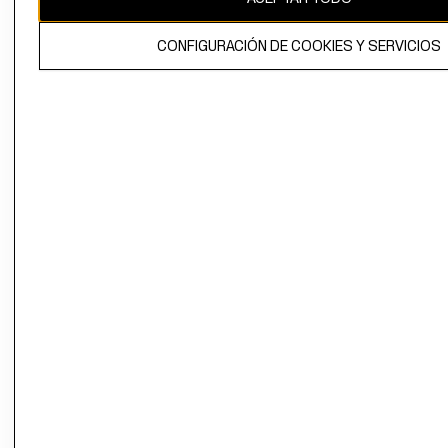
El contenido de esta página web está protegido por copyright y es
CONFIGURACIÓN DE COOKIES Y SERVICIOS
propiedad de H&M Hennes & Mauritz AB.