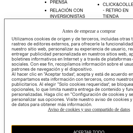
PRENSA
CLICK&COLL
RELACIÓN CON
- RETIRO EN
INVERSIONISTAS
TIENDA
POLÍTICA
TÉRMINOS Y
EMPRESARIAL
CONDICIONE
Antes de empezar a comprar
Utilizamos cookies de origen y de terceros, incluidas otras 
AVISO DE
rastreo de editores externos, para ofrecerle la funcionalid
PRIVACIDAD
nuestro sitio web, personalizar su experiencia de usuario, rea
GIFT CARD
entregar publicidad personalizada en nuestros sitios web, a
boletines informativos en Internet y a través de plataformas
AVISO DE
sociales. Con ese fin, recopilamos información sobre el usua
COOKIES
patrones de navegación y el dispositivo.
Al hacer clic en “Aceptar todas”, acepta y está de acuerdo e
compartamos esta información con terceros, como nuestros
publicitarios. Al elegir “Solo cookies requeridas”, se bloque
opcionales, lo que limita nuestra entrega de contenido y fu
personalizadas. Haga clic en “Configuración de cookies y se
personalizar sus opciones. Visite nuestro aviso de cookies 
de datos para obtener más información.
Chile ($)
Aviso de cookies y uso compartido de datos
CAMBIAR REGIÓN
ACEPTAR TODO