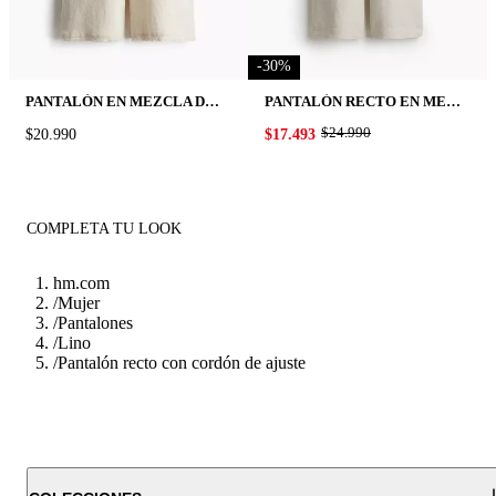
-
30
%
PANTALÓN EN MEZCLA DE LINO CON CORDÓN DE AJUSTE
PANTALÓN RECTO EN MEZCLA DE LINO
ORIGINAL PRICE:
$24.990
PRICE:
$20.990
PRICE:
$17.493
COMPLETA TU LOOK
hm.com
/
Mujer
/
Pantalones
/
Lino
/
Pantalón recto con cordón de ajuste