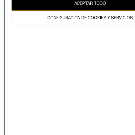
ACEPTAR TODO
CONFIGURACIÓN DE COOKIES Y SERVICIOS
El contenido de esta página web está protegido por copyright y es
propiedad de H&M Hennes & Mauritz AB.