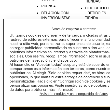
TIENDAS
PRENSA
CLICK&COLL
RELACIÓN CON
- RETIRO EN
INVERSIONISTAS
TIENDA
POLÍTICA
TÉRMINOS Y
Antes de empezar a comprar
EMPRESARIAL
CONDICIONE
Utilizamos cookies de origen y de terceros, incluidas otras 
AVISO DE
rastreo de editores externos, para ofrecerle la funcionalid
PRIVACIDAD
nuestro sitio web, personalizar su experiencia de usuario, rea
entregar publicidad personalizada en nuestros sitios web, a
GIFT CARD
boletines informativos en Internet y a través de plataformas
AVISO DE
sociales. Con ese fin, recopilamos información sobre el usua
COOKIES
patrones de navegación y el dispositivo.
Al hacer clic en “Aceptar todas”, acepta y está de acuerdo e
compartamos esta información con terceros, como nuestros
publicitarios. Al elegir “Solo cookies requeridas”, se bloque
opcionales, lo que limita nuestra entrega de contenido y fu
personalizadas. Haga clic en “Configuración de cookies y se
personalizar sus opciones. Visite nuestro aviso de cookies 
de datos para obtener más información.
Aviso de cookies y uso compartido de datos
Chile ($)
CAMBIAR REGIÓN