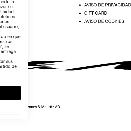
cerle la
AVISO DE PRIVACIDA
izar su
blicidad
GIFT CARD
oletines
AVISO DE COOKIES
redes
l usuario,
erdo en que
estros
”, se
 entrega
zar sus
artido de
opiedad de H&M Hennes & Mauritz AB.