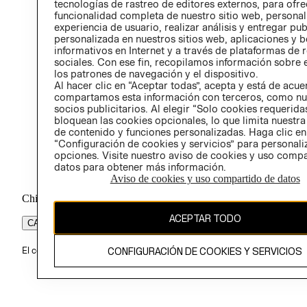
tecnologías de rastreo de editores externos, para ofre
funcionalidad completa de nuestro sitio web, personal
experiencia de usuario, realizar análisis y entregar pu
personalizada en nuestros sitios web, aplicaciones y b
informativos en Internet y a través de plataformas de 
sociales. Con ese fin, recopilamos información sobre e
los patrones de navegación y el dispositivo.
Al hacer clic en “Aceptar todas”, acepta y está de acu
compartamos esta información con terceros, como nu
socios publicitarios. Al elegir “Solo cookies requeridas
bloquean las cookies opcionales, lo que limita nuestra
de contenido y funciones personalizadas. Haga clic en
“Configuración de cookies y servicios” para personali
opciones. Visite nuestro aviso de cookies y uso comp
datos para obtener más información.
Aviso de cookies y uso compartido de datos
Chile ($)
ACEPTAR TODO
CAMBIAR REGIÓN
CONFIGURACIÓN DE COOKIES Y SERVICIOS
El contenido de esta página web está protegido por copyright y es pr