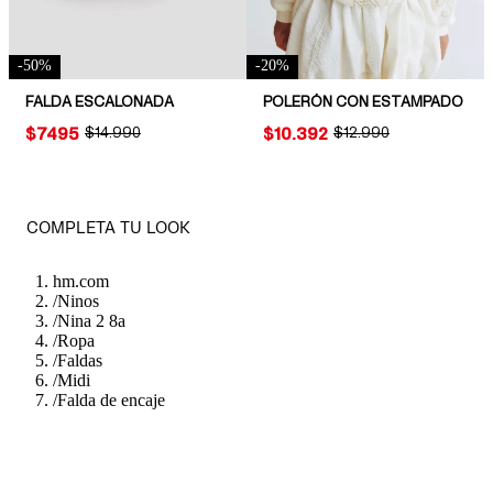
-
50
%
-
20
%
FALDA ESCALONADA
POLERÓN CON ESTAMPADO
PRICE:
$7495
ORIGINAL PRICE:
$14.990
PRICE:
$10.392
ORIGINAL PRICE:
$12.990
COMPLETA TU LOOK
hm.com
/
Ninos
/
Nina 2 8a
/
Ropa
/
Faldas
/
Midi
/
Falda de encaje