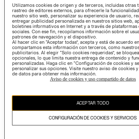
PRENSA
Utilizamos cookies de origen y de terceros, incluidas otras 
CLICK&COLL
rastreo de editores externos, para ofrecerle la funcionalid
RELACIÓN CON
- RETIRO EN
nuestro sitio web, personalizar su experiencia de usuario, rea
INVERSIONISTAS
TIENDA
entregar publicidad personalizada en nuestros sitios web, a
boletines informativos en Internet y a través de plataformas
POLÍTICA
TÉRMINOS Y
sociales. Con ese fin, recopilamos información sobre el usua
EMPRESARIAL
CONDICIONE
patrones de navegación y el dispositivo.
Al hacer clic en “Aceptar todas”, acepta y está de acuerdo e
AVISO DE
compartamos esta información con terceros, como nuestros
PRIVACIDAD
publicitarios. Al elegir “Solo cookies requeridas”, se bloque
GIFT CARD
opcionales, lo que limita nuestra entrega de contenido y fu
personalizadas. Haga clic en “Configuración de cookies y se
AVISO DE
personalizar sus opciones. Visite nuestro aviso de cookies 
COOKIES
de datos para obtener más información.
Aviso de cookies y uso compartido de datos
ACEPTAR TODO
Chile ($)
CONFIGURACIÓN DE COOKIES Y SERVICIOS
CAMBIAR REGIÓN