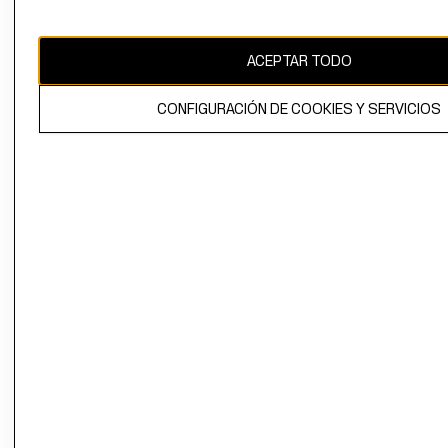
Chile ($)
CAMBIAR REGIÓN
ACEPTAR TODO
CONFIGURACIÓN DE COOKIES Y SERVICIOS
El contenido de esta página web está protegido por copyright y es
propiedad de H&M Hennes & Mauritz AB.