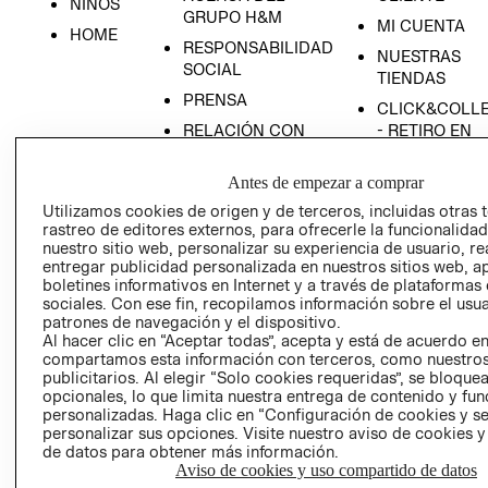
NIÑOS
GRUPO H&M
MI CUENTA
HOME
RESPONSABILIDAD
NUESTRAS
SOCIAL
TIENDAS
PRENSA
CLICK&COLL
RELACIÓN CON
- RETIRO EN
INVERSIONISTAS
TIENDA
Antes de empezar a comprar
POLÍTICA
TÉRMINOS Y
EMPRESARIAL
CONDICIONE
Utilizamos cookies de origen y de terceros, incluidas otras 
rastreo de editores externos, para ofrecerle la funcionalid
AVISO DE
nuestro sitio web, personalizar su experiencia de usuario, rea
PRIVACIDAD
entregar publicidad personalizada en nuestros sitios web, a
boletines informativos en Internet y a través de plataformas
GIFT CARD
sociales. Con ese fin, recopilamos información sobre el usua
AVISO DE
patrones de navegación y el dispositivo.
COOKIES
Al hacer clic en “Aceptar todas”, acepta y está de acuerdo e
compartamos esta información con terceros, como nuestros
publicitarios. Al elegir “Solo cookies requeridas”, se bloque
opcionales, lo que limita nuestra entrega de contenido y fu
personalizadas. Haga clic en “Configuración de cookies y se
personalizar sus opciones. Visite nuestro aviso de cookies 
de datos para obtener más información.
Aviso de cookies y uso compartido de datos