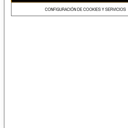
El contenido de esta página web está protegido por copyright y es
CONFIGURACIÓN DE COOKIES Y SERVICIOS
propiedad de H&M Hennes & Mauritz AB.