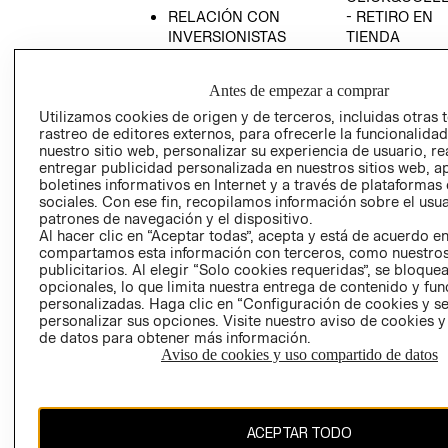
RELACIÓN CON
- RETIRO EN
INVERSIONISTAS
TIENDA
POLÍTICA
TÉRMINOS Y
EMPRESARIAL
CONDICIONE
Antes de empezar a comprar
AVISO DE
Utilizamos cookies de origen y de terceros, incluidas otras 
PRIVACIDAD
rastreo de editores externos, para ofrecerle la funcionalid
nuestro sitio web, personalizar su experiencia de usuario, rea
GIFT CARD
entregar publicidad personalizada en nuestros sitios web, a
boletines informativos en Internet y a través de plataformas
AVISO DE
sociales. Con ese fin, recopilamos información sobre el usua
COOKIES
patrones de navegación y el dispositivo.
Al hacer clic en “Aceptar todas”, acepta y está de acuerdo e
compartamos esta información con terceros, como nuestros
publicitarios. Al elegir “Solo cookies requeridas”, se bloque
opcionales, lo que limita nuestra entrega de contenido y fu
personalizadas. Haga clic en “Configuración de cookies y se
personalizar sus opciones. Visite nuestro aviso de cookies 
de datos para obtener más información.
Chile ($)
Aviso de cookies y uso compartido de datos
CAMBIAR REGIÓN
ACEPTAR TODO