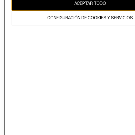
ACEPTAR TODO
CONFIGURACIÓN DE COOKIES Y SERVICIOS
El contenido de esta página web está protegido por copyright y es
propiedad de H&M Hennes & Mauritz AB.