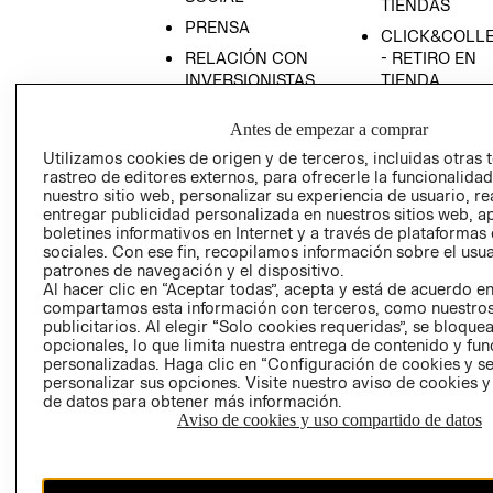
TIENDAS
PRENSA
CLICK&COLL
RELACIÓN CON
- RETIRO EN
INVERSIONISTAS
TIENDA
POLÍTICA
TÉRMINOS Y
Antes de empezar a comprar
EMPRESARIAL
CONDICIONE
Utilizamos cookies de origen y de terceros, incluidas otras 
AVISO DE
rastreo de editores externos, para ofrecerle la funcionalid
PRIVACIDAD
nuestro sitio web, personalizar su experiencia de usuario, rea
entregar publicidad personalizada en nuestros sitios web, a
GIFT CARD
boletines informativos en Internet y a través de plataformas
AVISO DE
sociales. Con ese fin, recopilamos información sobre el usua
COOKIES
patrones de navegación y el dispositivo.
Al hacer clic en “Aceptar todas”, acepta y está de acuerdo e
compartamos esta información con terceros, como nuestros
publicitarios. Al elegir “Solo cookies requeridas”, se bloque
opcionales, lo que limita nuestra entrega de contenido y fu
personalizadas. Haga clic en “Configuración de cookies y se
personalizar sus opciones. Visite nuestro aviso de cookies 
de datos para obtener más información.
Aviso de cookies y uso compartido de datos
Chile ($)
CAMBIAR REGIÓN