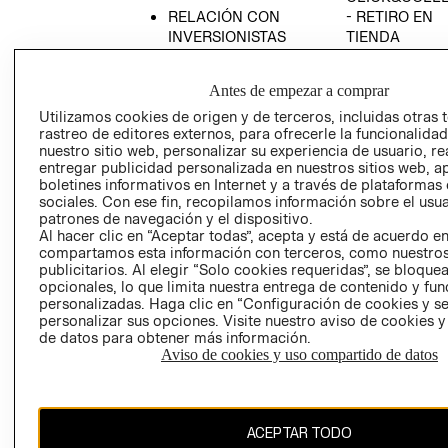
RELACIÓN CON
- RETIRO EN
INVERSIONISTAS
TIENDA
POLÍTICA
TÉRMINOS Y
EMPRESARIAL
CONDICIONE
Antes de empezar a comprar
AVISO DE
Utilizamos cookies de origen y de terceros, incluidas otras 
PRIVACIDAD
rastreo de editores externos, para ofrecerle la funcionalid
nuestro sitio web, personalizar su experiencia de usuario, rea
GIFT CARD
entregar publicidad personalizada en nuestros sitios web, a
boletines informativos en Internet y a través de plataformas
AVISO DE
sociales. Con ese fin, recopilamos información sobre el usua
COOKIES
patrones de navegación y el dispositivo.
Al hacer clic en “Aceptar todas”, acepta y está de acuerdo e
compartamos esta información con terceros, como nuestros
publicitarios. Al elegir “Solo cookies requeridas”, se bloque
opcionales, lo que limita nuestra entrega de contenido y fu
personalizadas. Haga clic en “Configuración de cookies y se
personalizar sus opciones. Visite nuestro aviso de cookies 
de datos para obtener más información.
Chile ($)
Aviso de cookies y uso compartido de datos
CAMBIAR REGIÓN
ACEPTAR TODO