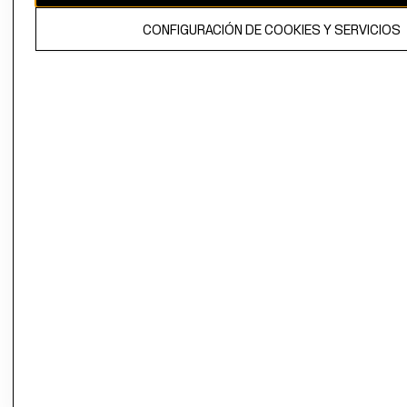
El contenido de esta página web está protegido por copyright y es
CONFIGURACIÓN DE COOKIES Y SERVICIOS
propiedad de H&M Hennes & Mauritz AB.