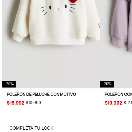
-
20
%
-
20
%
POLERÓN DE PELUCHE CON MOTIVO
POLERÓN CON
PRICE:
$15.992
ORIGINAL PRICE:
$19.990
PRICE:
$10.392
ORIG
$12
COMPLETA TU LOOK