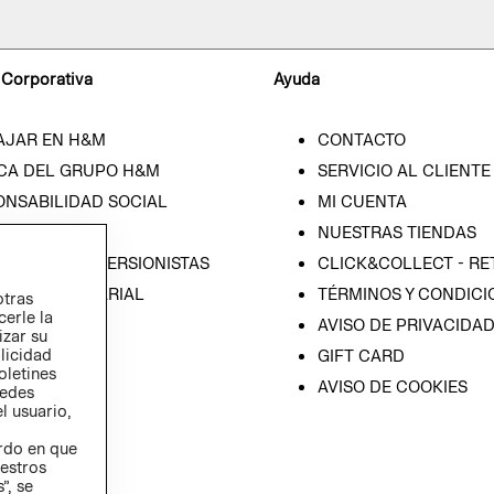
 Corporativa
Ayuda
AJAR EN H&M
CONTACTO
CA DEL GRUPO H&M
SERVICIO AL CLIENTE
ONSABILIDAD SOCIAL
MI CUENTA
SA
NUESTRAS TIENDAS
IÓN CON INVERSIONISTAS
CLICK&COLLECT - RE
ICA EMPRESARIAL
TÉRMINOS Y CONDICI
otras
cerle la
AVISO DE PRIVACIDA
izar su
blicidad
GIFT CARD
oletines
AVISO DE COOKIES
redes
l usuario,
erdo en que
estros
”, se