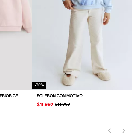
-
20
%
PACK DE 3 POLERONES CON INTERIOR CEPILLADO
POLERÓN CON MOTIVO
PRICE:
$11.992
ORIGINAL PRICE:
$14.990