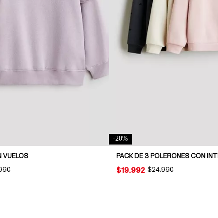
-
20
%
 VUELOS
INAL PRICE:
.990
PRICE:
$19.992
ORIGINAL PRICE:
$24.990