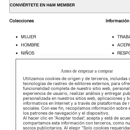
CONVIÉRTETE EN H&M MEMBER
Colecciones
Información
MUJER
TRAB
HOMBRE
ACER
NIÑOS
RESP
HOME
PREN
RELAC
Antes de empezar a comprar
POLÍT
Utilizamos cookies de origen y de terceros, incluidas 
tecnologías de rastreo de editores externos, para ofre
funcionalidad completa de nuestro sitio web, personal
experiencia de usuario, realizar análisis y entregar pu
personalizada en nuestros sitios web, aplicaciones y b
informativos en Internet y a través de plataformas de 
sociales. Con ese fin, recopilamos información sobre e
los patrones de navegación y el dispositivo.
Al hacer clic en “Aceptar todas”, acepta y está de acu
compartamos esta información con terceros, como nu
socios publicitarios. Al elegir “Solo cookies requeridas