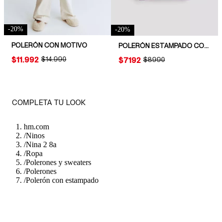
-
20
%
-
20
%
POLERÓN CON MOTIVO
POLERÓN ESTAMPADO CON INTERIOR CEPILLADO
PRICE:
$11.992
ORIGINAL PRICE:
$14.990
PRICE:
$7192
ORIGINAL PRICE:
$8990
COMPLETA TU LOOK
hm.com
/
Ninos
/
Nina 2 8a
/
Ropa
/
Polerones y sweaters
/
Polerones
/
Polerón con estampado