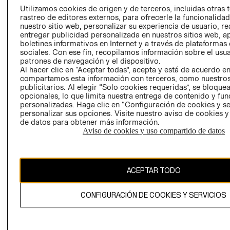
PRENSA
Utilizamos cookies de origen y de terceros, incluidas otras 
CLICK&COLL
rastreo de editores externos, para ofrecerle la funcionalid
RELACIÓN CON
- RETIRO EN
nuestro sitio web, personalizar su experiencia de usuario, rea
INVERSIONISTAS
TIENDA
entregar publicidad personalizada en nuestros sitios web, a
boletines informativos en Internet y a través de plataformas
POLÍTICA
TÉRMINOS Y
sociales. Con ese fin, recopilamos información sobre el usua
EMPRESARIAL
CONDICIONE
patrones de navegación y el dispositivo.
Al hacer clic en “Aceptar todas”, acepta y está de acuerdo e
AVISO DE
compartamos esta información con terceros, como nuestros
PRIVACIDAD
publicitarios. Al elegir “Solo cookies requeridas”, se bloque
GIFT CARD
opcionales, lo que limita nuestra entrega de contenido y fu
personalizadas. Haga clic en “Configuración de cookies y se
AVISO DE
personalizar sus opciones. Visite nuestro aviso de cookies 
COOKIES
de datos para obtener más información.
Aviso de cookies y uso compartido de datos
ACEPTAR TODO
Chile ($)
CONFIGURACIÓN DE COOKIES Y SERVICIOS
CAMBIAR REGIÓN