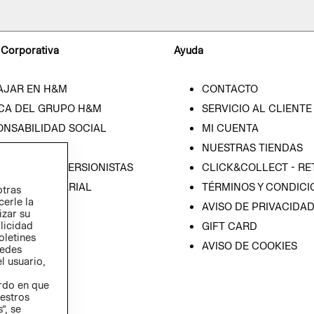
 Corporativa
Ayuda
AJAR EN H&M
CONTACTO
CA DEL GRUPO H&M
SERVICIO AL CLIENTE
ONSABILIDAD SOCIAL
MI CUENTA
SA
NUESTRAS TIENDAS
IÓN CON INVERSIONISTAS
CLICK&COLLECT - RE
ICA EMPRESARIAL
TÉRMINOS Y CONDICI
otras
cerle la
AVISO DE PRIVACIDA
izar su
blicidad
GIFT CARD
oletines
AVISO DE COOKIES
redes
l usuario,
erdo en que
estros
”, se