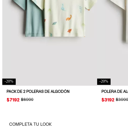
-
20
%
-
20
%
PACK DE 2 POLERAS DE ALGODÓN
POLERA DE A
PRICE:
$7192
ORIGINAL PRICE:
$8990
PRICE:
$3192
ORIGIN
$399
COMPLETA TU LOOK