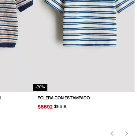
-
20
%
N
POLERA CON ESTAMPADO
PRICE:
$5592
ORIGINAL PRICE:
$6990