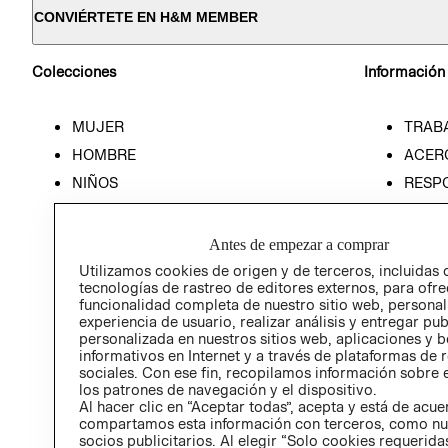
CONVIÉRTETE EN H&M MEMBER
Colecciones
Información
MUJER
TRAB
HOMBRE
ACER
NIÑOS
RESP
HOME
PREN
RELAC
Antes de empezar a comprar
POLÍT
Utilizamos cookies de origen y de terceros, incluidas 
tecnologías de rastreo de editores externos, para ofre
funcionalidad completa de nuestro sitio web, personal
experiencia de usuario, realizar análisis y entregar pu
personalizada en nuestros sitios web, aplicaciones y b
informativos en Internet y a través de plataformas de 
sociales. Con ese fin, recopilamos información sobre e
los patrones de navegación y el dispositivo.
Al hacer clic en “Aceptar todas”, acepta y está de acu
compartamos esta información con terceros, como nu
socios publicitarios. Al elegir “Solo cookies requeridas