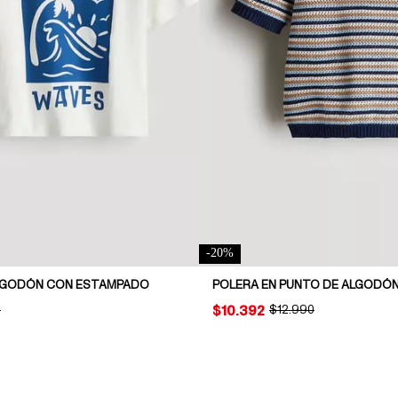
-
20
%
LGODÓN CON ESTAMPADO
POLERA EN PUNTO DE ALGODÓ
AL PRICE:
0
PRICE:
$10.392
ORIGINAL PRICE:
$12.990