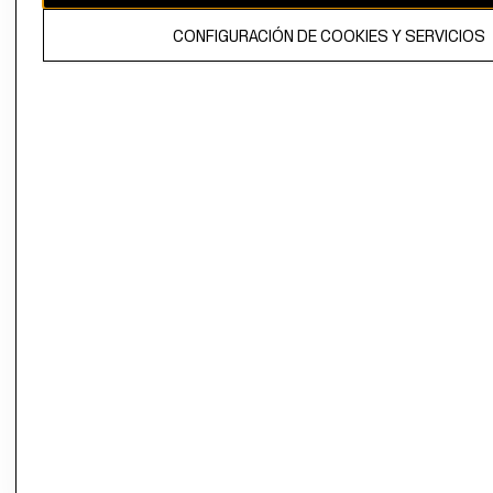
El contenido de esta página web está protegido por copyright y es
CONFIGURACIÓN DE COOKIES Y SERVICIOS
propiedad de H&M Hennes & Mauritz AB.