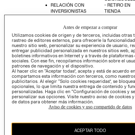
RELACIÓN CON
- RETIRO EN
INVERSIONISTAS
TIENDA
POLÍTICA
TÉRMINOS Y
EMPRESARIAL
CONDICIONE
Antes de empezar a comprar
AVISO DE
Utilizamos cookies de origen y de terceros, incluidas otras 
PRIVACIDAD
rastreo de editores externos, para ofrecerle la funcionalid
nuestro sitio web, personalizar su experiencia de usuario, rea
GIFT CARD
entregar publicidad personalizada en nuestros sitios web, a
boletines informativos en Internet y a través de plataformas
AVISO DE
sociales. Con ese fin, recopilamos información sobre el usua
COOKIES
patrones de navegación y el dispositivo.
Al hacer clic en “Aceptar todas”, acepta y está de acuerdo e
compartamos esta información con terceros, como nuestros
publicitarios. Al elegir “Solo cookies requeridas”, se bloque
opcionales, lo que limita nuestra entrega de contenido y fu
personalizadas. Haga clic en “Configuración de cookies y se
personalizar sus opciones. Visite nuestro aviso de cookies 
de datos para obtener más información.
Chile ($)
Aviso de cookies y uso compartido de datos
CAMBIAR REGIÓN
ACEPTAR TODO