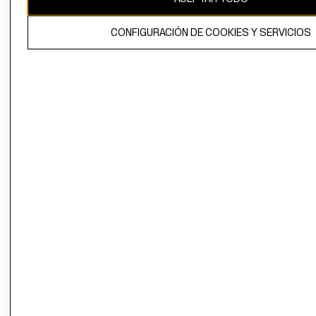
El contenido de esta página web está protegido por copyright y es
CONFIGURACIÓN DE COOKIES Y SERVICIOS
propiedad de H&M Hennes & Mauritz AB.