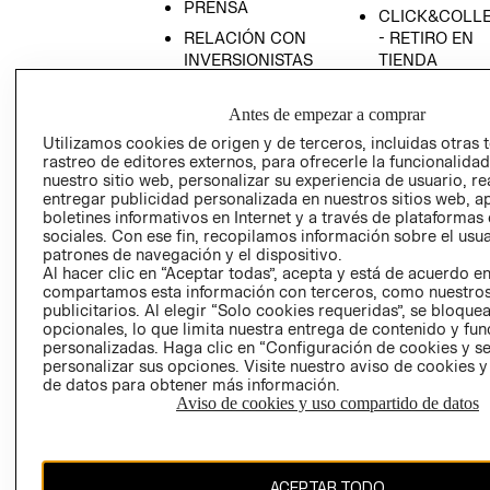
PRENSA
CLICK&COLL
RELACIÓN CON
- RETIRO EN
INVERSIONISTAS
TIENDA
POLÍTICA
TÉRMINOS Y
EMPRESARIAL
CONDICIONE
Antes de empezar a comprar
Utilizamos cookies de origen y de terceros, incluidas otras 
AVISO DE
rastreo de editores externos, para ofrecerle la funcionalid
PRIVACIDAD
nuestro sitio web, personalizar su experiencia de usuario, rea
GIFT CARD
entregar publicidad personalizada en nuestros sitios web, a
boletines informativos en Internet y a través de plataformas
AVISO DE
sociales. Con ese fin, recopilamos información sobre el usua
COOKIES
patrones de navegación y el dispositivo.
Al hacer clic en “Aceptar todas”, acepta y está de acuerdo e
compartamos esta información con terceros, como nuestros
publicitarios. Al elegir “Solo cookies requeridas”, se bloque
opcionales, lo que limita nuestra entrega de contenido y fu
personalizadas. Haga clic en “Configuración de cookies y se
personalizar sus opciones. Visite nuestro aviso de cookies 
de datos para obtener más información.
Chile ($)
Aviso de cookies y uso compartido de datos
CAMBIAR REGIÓN
ACEPTAR TODO