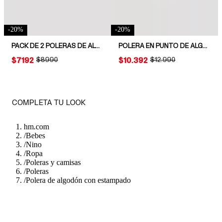
-
20
%
-
20
%
PACK DE 2 POLERAS DE ALGODÓN
POLERA EN PUNTO DE ALGODÓN
PRICE:
$7192
ORIGINAL PRICE:
$8990
PRICE:
$10.392
ORIGINAL PRICE:
$12.990
COMPLETA TU LOOK
hm.com
/
Bebes
/
Nino
/
Ropa
/
Poleras y camisas
/
Poleras
/
Polera de algodón con estampado