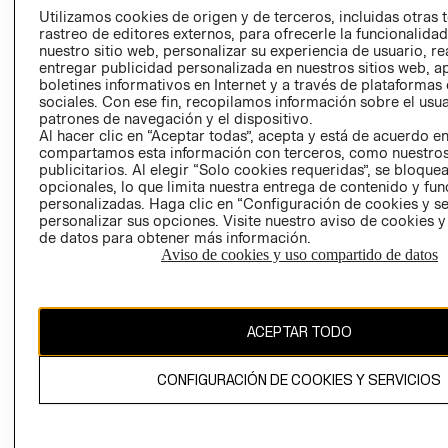
PRENSA
Utilizamos cookies de origen y de terceros, incluidas otras 
CLICK&COLL
rastreo de editores externos, para ofrecerle la funcionalid
RELACIÓN CON
- RETIRO EN
nuestro sitio web, personalizar su experiencia de usuario, rea
INVERSIONISTAS
TIENDA
entregar publicidad personalizada en nuestros sitios web, a
boletines informativos en Internet y a través de plataformas
POLÍTICA
TÉRMINOS Y
sociales. Con ese fin, recopilamos información sobre el usua
EMPRESARIAL
CONDICIONE
patrones de navegación y el dispositivo.
Al hacer clic en “Aceptar todas”, acepta y está de acuerdo e
AVISO DE
compartamos esta información con terceros, como nuestros
PRIVACIDAD
publicitarios. Al elegir “Solo cookies requeridas”, se bloque
GIFT CARD
opcionales, lo que limita nuestra entrega de contenido y fu
personalizadas. Haga clic en “Configuración de cookies y se
AVISO DE
personalizar sus opciones. Visite nuestro aviso de cookies 
COOKIES
de datos para obtener más información.
Aviso de cookies y uso compartido de datos
ACEPTAR TODO
Chile ($)
CONFIGURACIÓN DE COOKIES Y SERVICIOS
CAMBIAR REGIÓN