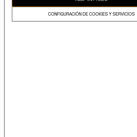
El contenido de esta página web está protegido por copyright y es
CONFIGURACIÓN DE COOKIES Y SERVICIOS
propiedad de H&M Hennes & Mauritz AB.