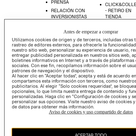
PRENSA
CLICK&COLL
RELACIÓN CON
- RETIRO EN
INVERSIONISTAS
TIENDA
POLÍTICA
TÉRMINOS Y
EMPRESARIAL
CONDICIONE
Antes de empezar a comprar
Utilizamos cookies de origen y de terceros, incluidas otras 
AVISO DE
rastreo de editores externos, para ofrecerle la funcionalid
PRIVACIDAD
nuestro sitio web, personalizar su experiencia de usuario, rea
GIFT CARD
entregar publicidad personalizada en nuestros sitios web, a
boletines informativos en Internet y a través de plataformas
AVISO DE
sociales. Con ese fin, recopilamos información sobre el usua
COOKIES
patrones de navegación y el dispositivo.
Al hacer clic en “Aceptar todas”, acepta y está de acuerdo e
compartamos esta información con terceros, como nuestros
publicitarios. Al elegir “Solo cookies requeridas”, se bloque
opcionales, lo que limita nuestra entrega de contenido y fu
personalizadas. Haga clic en “Configuración de cookies y se
personalizar sus opciones. Visite nuestro aviso de cookies 
de datos para obtener más información.
Chile ($)
Aviso de cookies y uso compartido de datos
CAMBIAR REGIÓN
ACEPTAR TODO