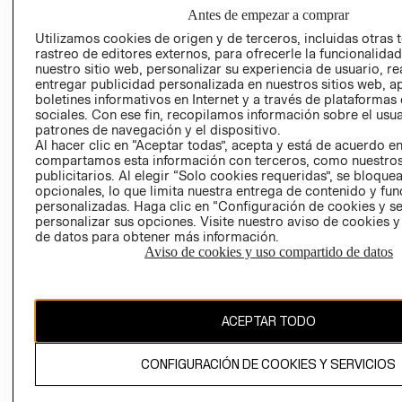
NUESTRAS
Antes de empezar a comprar
SOCIAL
TIENDAS
Utilizamos cookies de origen y de terceros, incluidas otras 
PRENSA
CLICK&COLL
rastreo de editores externos, para ofrecerle la funcionalid
RELACIÓN CON
- RETIRO EN
nuestro sitio web, personalizar su experiencia de usuario, rea
entregar publicidad personalizada en nuestros sitios web, a
INVERSIONISTAS
TIENDA
boletines informativos en Internet y a través de plataformas
POLÍTICA
TÉRMINOS Y
sociales. Con ese fin, recopilamos información sobre el usua
EMPRESARIAL
CONDICIONE
patrones de navegación y el dispositivo.
Al hacer clic en “Aceptar todas”, acepta y está de acuerdo e
AVISO DE
compartamos esta información con terceros, como nuestros
PRIVACIDAD
publicitarios. Al elegir “Solo cookies requeridas”, se bloque
opcionales, lo que limita nuestra entrega de contenido y fu
GIFT CARD
personalizadas. Haga clic en “Configuración de cookies y se
personalizar sus opciones. Visite nuestro aviso de cookies 
AVISO DE
de datos para obtener más información.
COOKIES
Aviso de cookies y uso compartido de datos
ACEPTAR TODO
Chile ($)
CONFIGURACIÓN DE COOKIES Y SERVICIOS
CAMBIAR REGIÓN