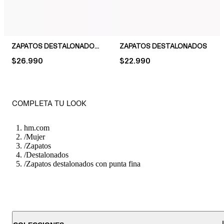
ZAPATOS DESTALONADOS CON PUNTA FINA
ZAPATOS DESTALONADOS
PRICE:
$26.990
PRICE:
$22.990
COMPLETA TU LOOK
hm.com
/
Mujer
/
Zapatos
/
Destalonados
/
Zapatos destalonados con punta fina