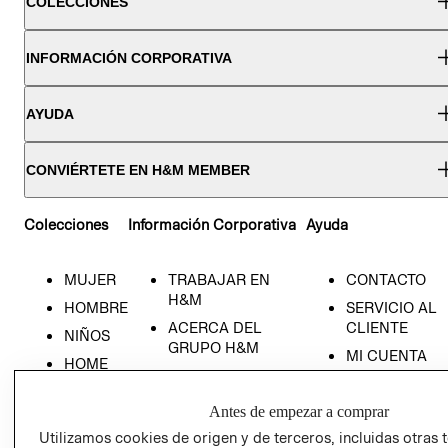
COLECCIONES
INFORMACIÓN CORPORATIVA
AYUDA
CONVIÉRTETE EN H&M MEMBER
Colecciones
Información Corporativa
Ayuda
MUJER
TRABAJAR EN
CONTACTO
H&M
HOMBRE
SERVICIO AL
ACERCA DEL
CLIENTE
NIÑOS
GRUPO H&M
MI CUENTA
HOME
RESPONSABILIDAD
NUESTRAS
SOCIAL
TIENDAS
Antes de empezar a comprar
PRENSA
CLICK&COLL
Utilizamos cookies de origen y de terceros, incluidas otras 