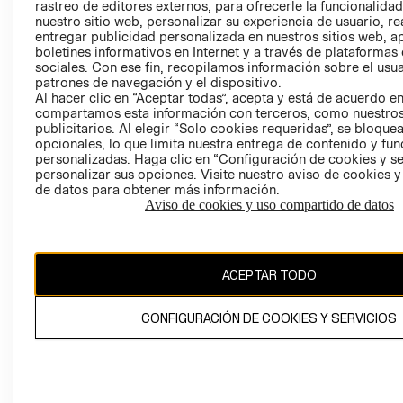
RELACIÓN CON
- RETIRO EN
rastreo de editores externos, para ofrecerle la funcionalid
INVERSIONISTAS
TIENDA
nuestro sitio web, personalizar su experiencia de usuario, rea
entregar publicidad personalizada en nuestros sitios web, a
POLÍTICA
TÉRMINOS Y
boletines informativos en Internet y a través de plataformas
EMPRESARIAL
CONDICIONE
sociales. Con ese fin, recopilamos información sobre el usua
patrones de navegación y el dispositivo.
AVISO DE
Al hacer clic en “Aceptar todas”, acepta y está de acuerdo e
PRIVACIDAD
compartamos esta información con terceros, como nuestros
publicitarios. Al elegir “Solo cookies requeridas”, se bloque
GIFT CARD
opcionales, lo que limita nuestra entrega de contenido y fu
AVISO DE
personalizadas. Haga clic en “Configuración de cookies y se
personalizar sus opciones. Visite nuestro aviso de cookies 
COOKIES
de datos para obtener más información.
Aviso de cookies y uso compartido de datos
ACEPTAR TODO
Chile ($)
CONFIGURACIÓN DE COOKIES Y SERVICIOS
CAMBIAR REGIÓN