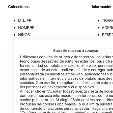
Colecciones
Información
MUJER
TRAB
HOMBRE
ACER
NIÑOS
RESP
HOME
PREN
RELAC
Antes de empezar a comprar
POLÍT
Utilizamos cookies de origen y de terceros, incluidas 
tecnologías de rastreo de editores externos, para ofre
funcionalidad completa de nuestro sitio web, personal
experiencia de usuario, realizar análisis y entregar pu
personalizada en nuestros sitios web, aplicaciones y b
informativos en Internet y a través de plataformas de 
sociales. Con ese fin, recopilamos información sobre e
los patrones de navegación y el dispositivo.
Al hacer clic en “Aceptar todas”, acepta y está de acu
compartamos esta información con terceros, como nu
socios publicitarios. Al elegir “Solo cookies requeridas
bloquean las cookies opcionales, lo que limita nuestra
de contenido y funciones personalizadas. Haga clic en
“Configuración de cookies y servicios” para personali