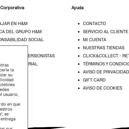
 Corporativa
Ayuda
AJAR EN H&M
CONTACTO
CA DEL GRUPO H&M
SERVICIO AL CLIENTE
ONSABILIDAD SOCIAL
MI CUENTA
SA
NUESTRAS TIENDAS
IÓN CON INVERSIONISTAS
CLICK&COLLECT - RE
ICA EMPRESARIAL
TÉRMINOS Y CONDICI
otras
cerle la
AVISO DE PRIVACIDA
izar su
blicidad
GIFT CARD
oletines
AVISO DE COOKIES
redes
l usuario,
erdo en que
estros
”, se
 entrega
zar sus