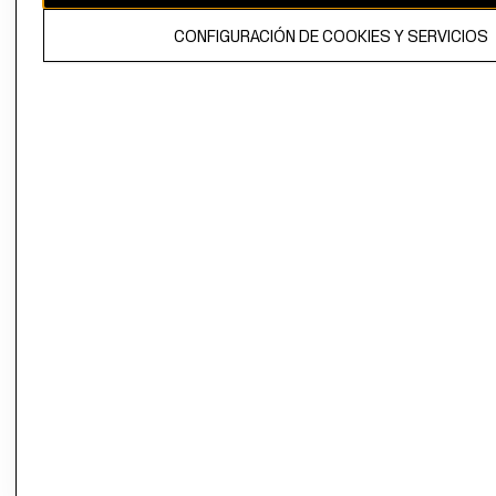
El contenido de esta página web está protegido por copyright y es
CONFIGURACIÓN DE COOKIES Y SERVICIOS
propiedad de H&M Hennes & Mauritz AB.