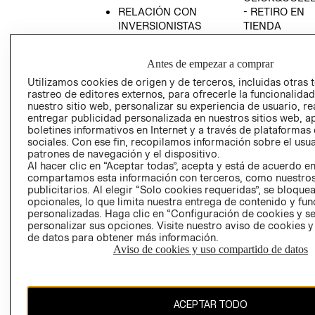
RELACIÓN CON
- RETIRO EN
INVERSIONISTAS
TIENDA
POLÍTICA
TÉRMINOS Y
EMPRESARIAL
CONDICIONE
Antes de empezar a comprar
AVISO DE
Utilizamos cookies de origen y de terceros, incluidas otras 
PRIVACIDAD
rastreo de editores externos, para ofrecerle la funcionalid
nuestro sitio web, personalizar su experiencia de usuario, rea
GIFT CARD
entregar publicidad personalizada en nuestros sitios web, a
boletines informativos en Internet y a través de plataformas
AVISO DE
sociales. Con ese fin, recopilamos información sobre el usua
COOKIES
patrones de navegación y el dispositivo.
Al hacer clic en “Aceptar todas”, acepta y está de acuerdo e
compartamos esta información con terceros, como nuestros
publicitarios. Al elegir “Solo cookies requeridas”, se bloque
opcionales, lo que limita nuestra entrega de contenido y fu
personalizadas. Haga clic en “Configuración de cookies y se
personalizar sus opciones. Visite nuestro aviso de cookies 
de datos para obtener más información.
Chile ($)
Aviso de cookies y uso compartido de datos
CAMBIAR REGIÓN
ACEPTAR TODO