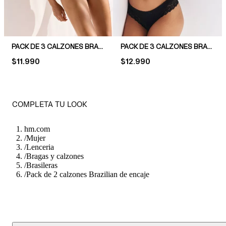
PACK DE 3 CALZONES BRAZILIAN DE ENCAJE
PACK DE 3 CALZONES BRAZILIAN DE ALGODÓN Y ENCAJE
PRICE:
$11.990
PRICE:
$12.990
COMPLETA TU LOOK
hm.com
/
Mujer
/
Lenceria
/
Bragas y calzones
/
Brasileras
/
Pack de 2 calzones Brazilian de encaje