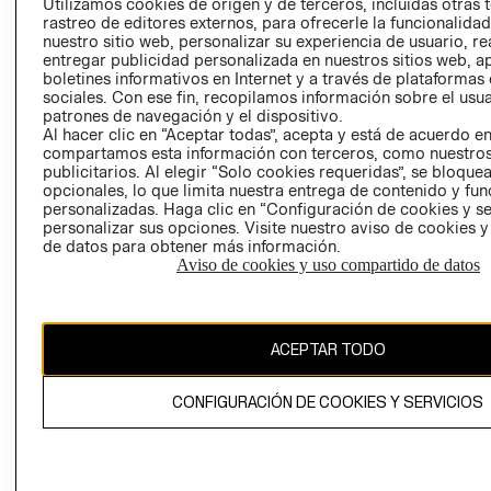
CLICK&COLL
Utilizamos cookies de origen y de terceros, incluidas otras 
rastreo de editores externos, para ofrecerle la funcionalid
RELACIÓN CON
- RETIRO EN
nuestro sitio web, personalizar su experiencia de usuario, rea
INVERSIONISTAS
TIENDA
entregar publicidad personalizada en nuestros sitios web, a
POLÍTICA
TÉRMINOS Y
boletines informativos en Internet y a través de plataformas
sociales. Con ese fin, recopilamos información sobre el usua
EMPRESARIAL
CONDICIONE
patrones de navegación y el dispositivo.
AVISO DE
Al hacer clic en “Aceptar todas”, acepta y está de acuerdo e
PRIVACIDAD
compartamos esta información con terceros, como nuestros
publicitarios. Al elegir “Solo cookies requeridas”, se bloque
GIFT CARD
opcionales, lo que limita nuestra entrega de contenido y fu
personalizadas. Haga clic en “Configuración de cookies y se
AVISO DE
personalizar sus opciones. Visite nuestro aviso de cookies 
COOKIES
de datos para obtener más información.
Aviso de cookies y uso compartido de datos
ACEPTAR TODO
Chile ($)
CONFIGURACIÓN DE COOKIES Y SERVICIOS
CAMBIAR REGIÓN