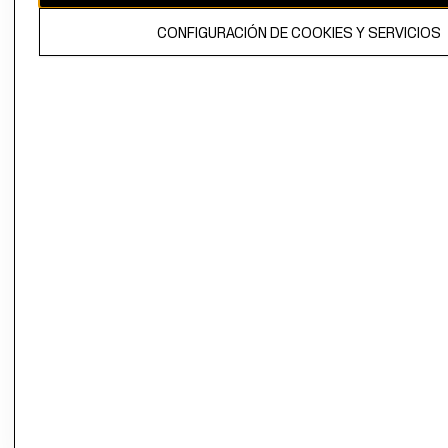
El contenido de esta página web está protegido por copyright y es
CONFIGURACIÓN DE COOKIES Y SERVICIOS
propiedad de H&M Hennes & Mauritz AB.