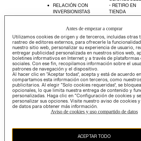
RELACIÓN CON
- RETIRO EN
INVERSIONISTAS
TIENDA
POLÍTICA
TÉRMINOS Y
EMPRESARIAL
CONDICIONE
Antes de empezar a comprar
AVISO DE
Utilizamos cookies de origen y de terceros, incluidas otras 
PRIVACIDAD
rastreo de editores externos, para ofrecerle la funcionalid
nuestro sitio web, personalizar su experiencia de usuario, rea
GIFT CARD
entregar publicidad personalizada en nuestros sitios web, a
boletines informativos en Internet y a través de plataformas
AVISO DE
sociales. Con ese fin, recopilamos información sobre el usua
COOKIES
patrones de navegación y el dispositivo.
Al hacer clic en “Aceptar todas”, acepta y está de acuerdo e
compartamos esta información con terceros, como nuestros
publicitarios. Al elegir “Solo cookies requeridas”, se bloque
opcionales, lo que limita nuestra entrega de contenido y fu
personalizadas. Haga clic en “Configuración de cookies y se
personalizar sus opciones. Visite nuestro aviso de cookies 
de datos para obtener más información.
Chile ($)
Aviso de cookies y uso compartido de datos
CAMBIAR REGIÓN
ACEPTAR TODO