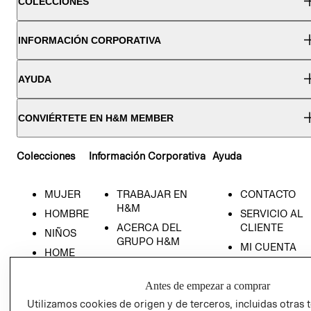
COLECCIONES
INFORMACIÓN CORPORATIVA
AYUDA
CONVIÉRTETE EN H&M MEMBER
Colecciones
Información Corporativa
Ayuda
MUJER
TRABAJAR EN
CONTACTO
H&M
HOMBRE
SERVICIO AL
ACERCA DEL
CLIENTE
NIÑOS
GRUPO H&M
MI CUENTA
HOME
RESPONSABILIDAD
NUESTRAS
SOCIAL
TIENDAS
Antes de empezar a comprar
PRENSA
CLICK&COLL
Utilizamos cookies de origen y de terceros, incluidas otras 