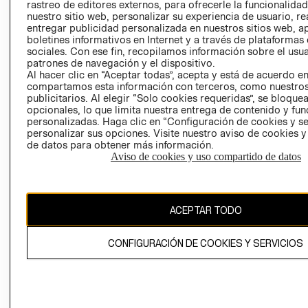
RELACIÓN CON
- RETIRO EN
rastreo de editores externos, para ofrecerle la funcionalid
INVERSIONISTAS
TIENDA
nuestro sitio web, personalizar su experiencia de usuario, rea
entregar publicidad personalizada en nuestros sitios web, a
POLÍTICA
TÉRMINOS Y
boletines informativos en Internet y a través de plataformas
EMPRESARIAL
CONDICIONE
sociales. Con ese fin, recopilamos información sobre el usua
patrones de navegación y el dispositivo.
AVISO DE
Al hacer clic en “Aceptar todas”, acepta y está de acuerdo e
PRIVACIDAD
compartamos esta información con terceros, como nuestros
publicitarios. Al elegir “Solo cookies requeridas”, se bloque
GIFT CARD
opcionales, lo que limita nuestra entrega de contenido y fu
AVISO DE
personalizadas. Haga clic en “Configuración de cookies y se
personalizar sus opciones. Visite nuestro aviso de cookies 
COOKIES
de datos para obtener más información.
Aviso de cookies y uso compartido de datos
ACEPTAR TODO
Chile ($)
CONFIGURACIÓN DE COOKIES Y SERVICIOS
CAMBIAR REGIÓN