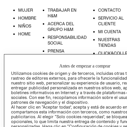
MUJER
TRABAJAR EN
CONTACTO
H&M
HOMBRE
SERVICIO AL
ACERCA DEL
CLIENTE
NIÑOS
GRUPO H&M
MI CUENTA
HOME
RESPONSABILIDAD
NUESTRAS
SOCIAL
TIENDAS
PRENSA
CLICK&COLL
RELACIÓN CON
- RETIRO EN
INVERSIONISTAS
TIENDA
Antes de empezar a comprar
POLÍTICA
TÉRMINOS Y
Utilizamos cookies de origen y de terceros, incluidas otras 
rastreo de editores externos, para ofrecerle la funcionalid
EMPRESARIAL
CONDICIONE
nuestro sitio web, personalizar su experiencia de usuario, rea
AVISO DE
entregar publicidad personalizada en nuestros sitios web, a
PRIVACIDAD
boletines informativos en Internet y a través de plataformas
sociales. Con ese fin, recopilamos información sobre el usua
GIFT CARD
patrones de navegación y el dispositivo.
Al hacer clic en “Aceptar todas”, acepta y está de acuerdo e
AVISO DE
compartamos esta información con terceros, como nuestros
COOKIES
publicitarios. Al elegir “Solo cookies requeridas”, se bloque
opcionales, lo que limita nuestra entrega de contenido y fu
personalizadas. Haga clic en “Configuración de cookies y se