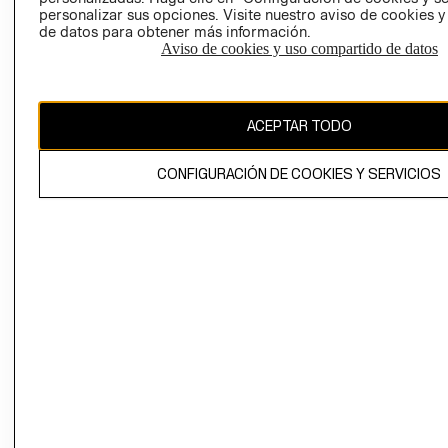
personalizar sus opciones. Visite nuestro aviso de cookies 
de datos para obtener más información.
Aviso de cookies y uso compartido de datos
Chile ($)
ACEPTAR TODO
CAMBIAR REGIÓN
CONFIGURACIÓN DE COOKIES Y SERVICIOS
El contenido de esta página web está protegido por copyright y es
propiedad de H&M Hennes & Mauritz AB.