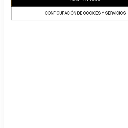
El contenido de esta página web está protegido por copyright y es
CONFIGURACIÓN DE COOKIES Y SERVICIOS
propiedad de H&M Hennes & Mauritz AB.