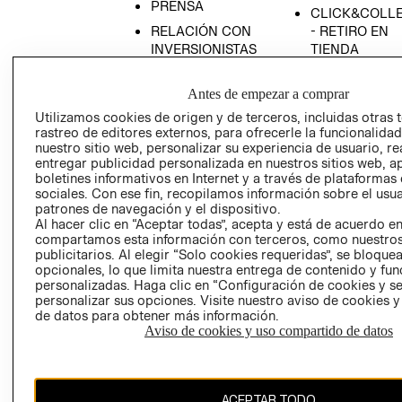
PRENSA
CLICK&COLL
RELACIÓN CON
- RETIRO EN
INVERSIONISTAS
TIENDA
POLÍTICA
TÉRMINOS Y
EMPRESARIAL
CONDICIONE
Antes de empezar a comprar
Utilizamos cookies de origen y de terceros, incluidas otras 
AVISO DE
rastreo de editores externos, para ofrecerle la funcionalid
PRIVACIDAD
nuestro sitio web, personalizar su experiencia de usuario, rea
GIFT CARD
entregar publicidad personalizada en nuestros sitios web, a
boletines informativos en Internet y a través de plataformas
AVISO DE
sociales. Con ese fin, recopilamos información sobre el usua
COOKIES
patrones de navegación y el dispositivo.
Al hacer clic en “Aceptar todas”, acepta y está de acuerdo e
compartamos esta información con terceros, como nuestros
publicitarios. Al elegir “Solo cookies requeridas”, se bloque
opcionales, lo que limita nuestra entrega de contenido y fu
personalizadas. Haga clic en “Configuración de cookies y se
personalizar sus opciones. Visite nuestro aviso de cookies 
de datos para obtener más información.
Chile ($)
Aviso de cookies y uso compartido de datos
CAMBIAR REGIÓN
ACEPTAR TODO