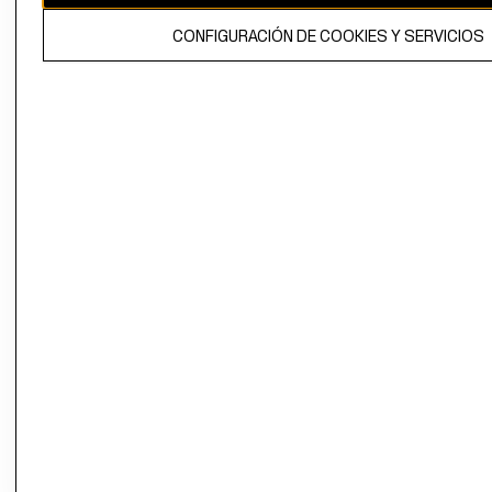
El contenido de esta página web está protegido por copyright y es
CONFIGURACIÓN DE COOKIES Y SERVICIOS
propiedad de H&M Hennes & Mauritz AB.