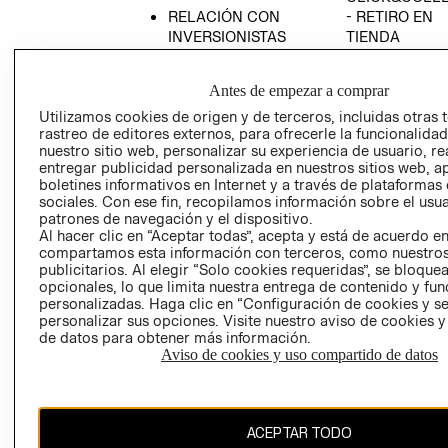
RELACIÓN CON
- RETIRO EN
INVERSIONISTAS
TIENDA
POLÍTICA
TÉRMINOS Y
EMPRESARIAL
CONDICIONE
Antes de empezar a comprar
AVISO DE
Utilizamos cookies de origen y de terceros, incluidas otras 
PRIVACIDAD
rastreo de editores externos, para ofrecerle la funcionalid
nuestro sitio web, personalizar su experiencia de usuario, rea
GIFT CARD
entregar publicidad personalizada en nuestros sitios web, a
boletines informativos en Internet y a través de plataformas
AVISO DE
sociales. Con ese fin, recopilamos información sobre el usua
COOKIES
patrones de navegación y el dispositivo.
Al hacer clic en “Aceptar todas”, acepta y está de acuerdo e
compartamos esta información con terceros, como nuestros
publicitarios. Al elegir “Solo cookies requeridas”, se bloque
opcionales, lo que limita nuestra entrega de contenido y fu
personalizadas. Haga clic en “Configuración de cookies y se
personalizar sus opciones. Visite nuestro aviso de cookies 
de datos para obtener más información.
Chile ($)
Aviso de cookies y uso compartido de datos
CAMBIAR REGIÓN
ACEPTAR TODO