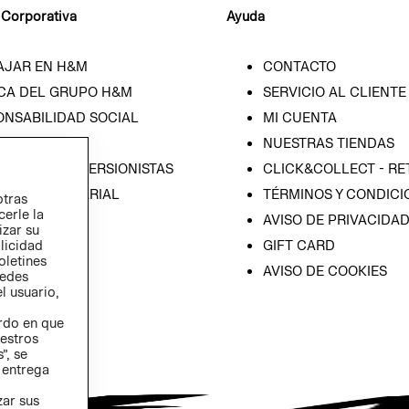
 Corporativa
Ayuda
AJAR EN H&M
CONTACTO
CA DEL GRUPO H&M
SERVICIO AL CLIENTE
ONSABILIDAD SOCIAL
MI CUENTA
SA
NUESTRAS TIENDAS
IÓN CON INVERSIONISTAS
CLICK&COLLECT - RE
ICA EMPRESARIAL
TÉRMINOS Y CONDICI
otras
cerle la
AVISO DE PRIVACIDA
izar su
blicidad
GIFT CARD
oletines
AVISO DE COOKIES
redes
l usuario,
erdo en que
estros
”, se
 entrega
zar sus