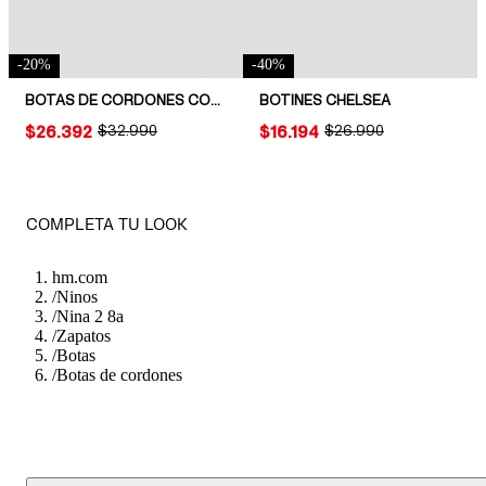
-
20
%
-
40
%
BOTAS DE CORDONES CON DETALLE BORDADO
BOTINES CHELSEA
PRICE:
$26.392
ORIGINAL PRICE:
$32.990
PRICE:
$16.194
ORIGINAL PRICE:
$26.990
COMPLETA TU LOOK
hm.com
/
Ninos
/
Nina 2 8a
/
Zapatos
/
Botas
/
Botas de cordones