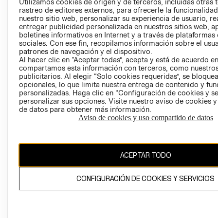
CLICK&COLL
Utilizamos cookies de origen y de terceros, incluidas otras 
rastreo de editores externos, para ofrecerle la funcionalid
RELACIÓN CON
- RETIRO EN
nuestro sitio web, personalizar su experiencia de usuario, rea
INVERSIONISTAS
TIENDA
entregar publicidad personalizada en nuestros sitios web, a
POLÍTICA
TÉRMINOS Y
boletines informativos en Internet y a través de plataformas
sociales. Con ese fin, recopilamos información sobre el usua
EMPRESARIAL
CONDICIONE
patrones de navegación y el dispositivo.
AVISO DE
Al hacer clic en “Aceptar todas”, acepta y está de acuerdo e
PRIVACIDAD
compartamos esta información con terceros, como nuestros
publicitarios. Al elegir “Solo cookies requeridas”, se bloque
GIFT CARD
opcionales, lo que limita nuestra entrega de contenido y fu
personalizadas. Haga clic en “Configuración de cookies y se
AVISO DE
personalizar sus opciones. Visite nuestro aviso de cookies 
COOKIES
de datos para obtener más información.
Aviso de cookies y uso compartido de datos
ACEPTAR TODO
Chile ($)
CONFIGURACIÓN DE COOKIES Y SERVICIOS
CAMBIAR REGIÓN