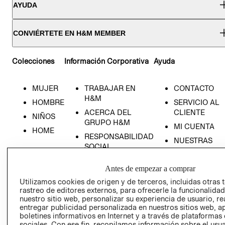
AYUDA
CONVIÉRTETE EN H&M MEMBER
Colecciones
Información Corporativa
Ayuda
MUJER
TRABAJAR EN
CONTACTO
H&M
HOMBRE
SERVICIO AL
ACERCA DEL
CLIENTE
NIÑOS
GRUPO H&M
MI CUENTA
HOME
RESPONSABILIDAD
NUESTRAS
SOCIAL
TIENDAS
PRENSA
CLICK&COLL
Antes de empezar a comprar
RELACIÓN CON
- RETIRO EN
Utilizamos cookies de origen y de terceros, incluidas otras 
INVERSIONISTAS
TIENDA
rastreo de editores externos, para ofrecerle la funcionalid
nuestro sitio web, personalizar su experiencia de usuario, rea
POLÍTICA
TÉRMINOS Y
entregar publicidad personalizada en nuestros sitios web, a
EMPRESARIAL
CONDICIONE
boletines informativos en Internet y a través de plataformas
AVISO DE
sociales. Con ese fin, recopilamos información sobre el usua