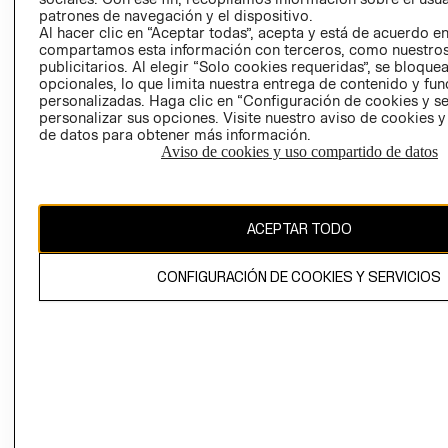
patrones de navegación y el dispositivo.
PRIVACIDAD
Al hacer clic en “Aceptar todas”, acepta y está de acuerdo e
GIFT CARD
compartamos esta información con terceros, como nuestros
publicitarios. Al elegir “Solo cookies requeridas”, se bloque
AVISO DE
opcionales, lo que limita nuestra entrega de contenido y fu
COOKIES
personalizadas. Haga clic en “Configuración de cookies y se
personalizar sus opciones. Visite nuestro aviso de cookies 
de datos para obtener más información.
Aviso de cookies y uso compartido de datos
ACEPTAR TODO
Chile ($)
CAMBIAR REGIÓN
CONFIGURACIÓN DE COOKIES Y SERVICIOS
El contenido de esta página web está protegido por copyright y es
propiedad de H&M Hennes & Mauritz AB.