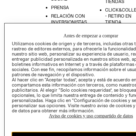
TIENDAS
PRENSA
CLICK&COLL
RELACIÓN CON
- RETIRO EN
INVERSIONISTAS
TIENDA
POLÍTICA
TÉRMINOS Y
Antes de empezar a comprar
EMPRESARIAL
CONDICIONE
Utilizamos cookies de origen y de terceros, incluidas otras 
AVISO DE
rastreo de editores externos, para ofrecerle la funcionalid
PRIVACIDAD
nuestro sitio web, personalizar su experiencia de usuario, rea
entregar publicidad personalizada en nuestros sitios web, a
GIFT CARD
boletines informativos en Internet y a través de plataformas
AVISO DE
sociales. Con ese fin, recopilamos información sobre el usua
COOKIES
patrones de navegación y el dispositivo.
Al hacer clic en “Aceptar todas”, acepta y está de acuerdo e
compartamos esta información con terceros, como nuestros
publicitarios. Al elegir “Solo cookies requeridas”, se bloque
opcionales, lo que limita nuestra entrega de contenido y fu
personalizadas. Haga clic en “Configuración de cookies y se
personalizar sus opciones. Visite nuestro aviso de cookies 
de datos para obtener más información.
Aviso de cookies y uso compartido de datos
Chile ($)
CAMBIAR REGIÓN