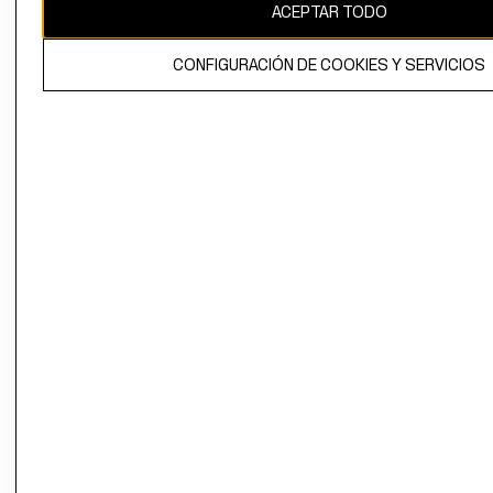
ACEPTAR TODO
CONFIGURACIÓN DE COOKIES Y SERVICIOS
El contenido de esta página web está protegido por copyright y es
propiedad de H&M Hennes & Mauritz AB.