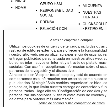
NIÑOS
GRUPO H&M
MI CUENTA
HOME
RESPONSABILIDAD
NUESTRAS
SOCIAL
TIENDAS
PRENSA
CLICK&COLL
RELACIÓN CON
- RETIRO EN
INVERSIONISTAS
TIENDA
Antes de empezar a comprar
POLÍTICA
TÉRMINOS Y
EMPRESARIAL
CONDICIONE
Utilizamos cookies de origen y de terceros, incluidas otras 
rastreo de editores externos, para ofrecerle la funcionalid
AVISO DE
nuestro sitio web, personalizar su experiencia de usuario, rea
PRIVACIDAD
entregar publicidad personalizada en nuestros sitios web, a
boletines informativos en Internet y a través de plataformas
GIFT CARD
sociales. Con ese fin, recopilamos información sobre el usua
AVISO DE
patrones de navegación y el dispositivo.
COOKIES
Al hacer clic en “Aceptar todas”, acepta y está de acuerdo e
compartamos esta información con terceros, como nuestros
publicitarios. Al elegir “Solo cookies requeridas”, se bloque
opcionales, lo que limita nuestra entrega de contenido y fu
personalizadas. Haga clic en “Configuración de cookies y se
personalizar sus opciones. Visite nuestro aviso de cookies 
de datos para obtener más información.
Aviso de cookies y uso compartido de datos