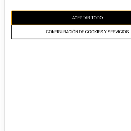
Chile ($)
CAMBIAR REGIÓN
ACEPTAR TODO
CONFIGURACIÓN DE COOKIES Y SERVICIOS
El contenido de esta página web está protegido por copyright y es
propiedad de H&M Hennes & Mauritz AB.