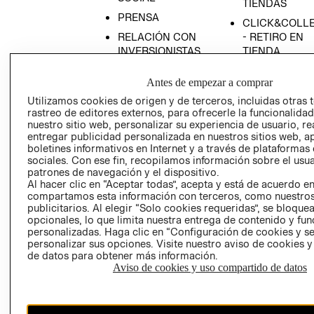
TIENDAS
PRENSA
CLICK&COLL
RELACIÓN CON
- RETIRO EN
INVERSIONISTAS
TIENDA
POLÍTICA
TÉRMINOS Y
Antes de empezar a comprar
EMPRESARIAL
CONDICIONE
Utilizamos cookies de origen y de terceros, incluidas otras 
AVISO DE
rastreo de editores externos, para ofrecerle la funcionalid
PRIVACIDAD
nuestro sitio web, personalizar su experiencia de usuario, rea
entregar publicidad personalizada en nuestros sitios web, a
GIFT CARD
boletines informativos en Internet y a través de plataformas
AVISO DE
sociales. Con ese fin, recopilamos información sobre el usua
COOKIES
patrones de navegación y el dispositivo.
Al hacer clic en “Aceptar todas”, acepta y está de acuerdo e
compartamos esta información con terceros, como nuestros
publicitarios. Al elegir “Solo cookies requeridas”, se bloque
opcionales, lo que limita nuestra entrega de contenido y fu
personalizadas. Haga clic en “Configuración de cookies y se
personalizar sus opciones. Visite nuestro aviso de cookies 
de datos para obtener más información.
Aviso de cookies y uso compartido de datos
Chile ($)
CAMBIAR REGIÓN