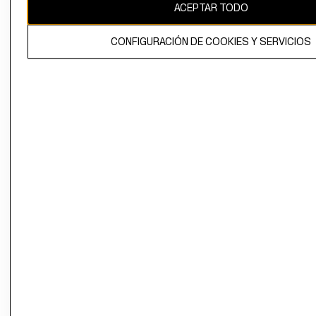
ACEPTAR TODO
CONFIGURACIÓN DE COOKIES Y SERVICIOS
El contenido de esta página web está protegido por copyright y es
propiedad de H&M Hennes & Mauritz AB.