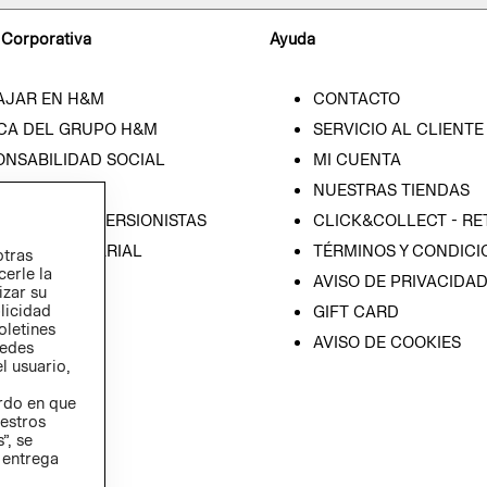
 Corporativa
Ayuda
AJAR EN H&M
CONTACTO
CA DEL GRUPO H&M
SERVICIO AL CLIENTE
ONSABILIDAD SOCIAL
MI CUENTA
SA
NUESTRAS TIENDAS
IÓN CON INVERSIONISTAS
CLICK&COLLECT - RE
ICA EMPRESARIAL
TÉRMINOS Y CONDICI
otras
cerle la
AVISO DE PRIVACIDA
izar su
blicidad
GIFT CARD
oletines
AVISO DE COOKIES
redes
l usuario,
erdo en que
estros
”, se
 entrega